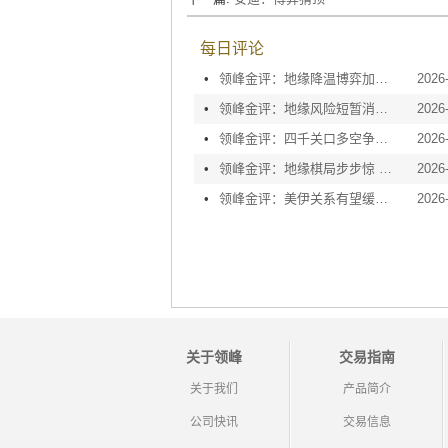
每日评论
•
领峰金评：地缘降温博弈加剧 黄金等待议息指引
2026
•
领峰金评：地缘风险短暂消退 利率决议或定方向
2026
•
领峰金评：四千关口多空争夺 加息阴云笼罩金市
2026
•
领峰金评：地缘棋局步步惊 金价攀峰节节升
2026
•
领峰金评：美伊关系有望缓和 黄金趁势迅速反弹
2026
关于领峰
交易指南
关于我们
产品简介
公司快讯
交易信息