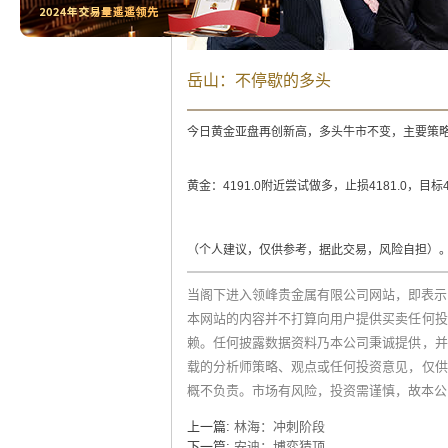
岳山：不停歇的多头
今日黄金亚盘再创新高，多头牛市不变，主要策
黄金：4191.0附近尝试做多，止损4181.0，目标419
（个人建议，仅供参考，据此交易，风险自担）
当阁下进入领峰贵金属有限公司网站，即表示
本网站的内容并不打算向用户提供买卖任何投
赖。任何披露数据资料乃本公司秉诚提供，并
载的分析师策略、观点或任何投资意见，仅供
概不负责。市场有风险，投资需谨慎，故本公
上一篇:
林海：冲刺阶段
下一篇:
安迪：博弈猜顶