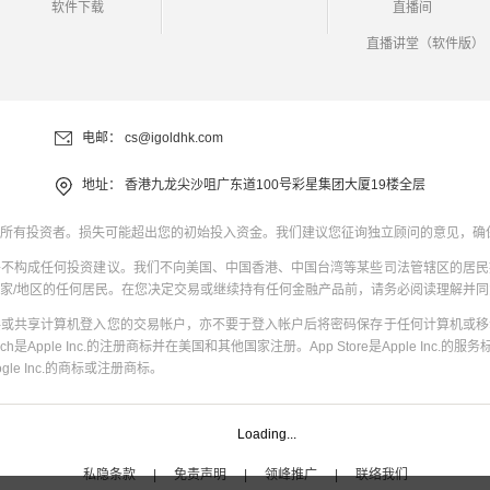
软件下载
直播间
直播讲堂（软件版）
电邮：
cs@igoldhk.com
地址：
香港九龙尖沙咀广东道100号彩星集团大厦19楼全层
所有投资者。损失可能超出您的初始投入资金。我们建议您征询独立顾问的意见，确
并不构成任何投资建议。我们不向美国、中国香港、中国台湾等某些司法管辖区的居民
家/地区的任何居民。在您决定交易或继续持有任何金融产品前，请务必阅读理解并
共或共享计算机登入您的交易帐户，亦不要于登入帐户后将密码保存于任何计算机或移
uch是Apple Inc.的注册商标并在美国和其他国家注册。App Store是Apple Inc.的服务标
oogle Inc.的商标或注册商标。
Loading...
私隐条款
|
免责声明
|
领峰推广
|
联络我们