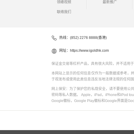
领峰视频
最新推广
联络我们
热线：(852) 2276 8888(香港)
网址：
https://www.igoldhk.com
保证金交易等杠杆产品，具有很大风险，并不适用于
本网站上显示的任何信息仅作为一般数据或参考，
于视发布或使用此类信息违反当地法律法规的任何国
网上保安：为了保护您的私隐安全，请不要使用公
密码等私人数据。 Apple，iPad，iPhone和iPod to
Google徽标，Google Play徽标和Google界面是G