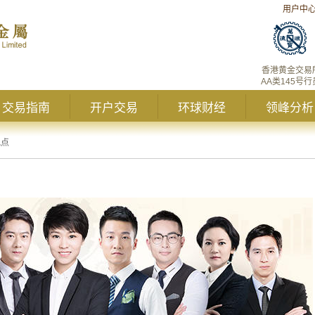
用户中
香港黄金交易
AA类145号行
交易指南
开户交易
环球财经
领峰分析
观点