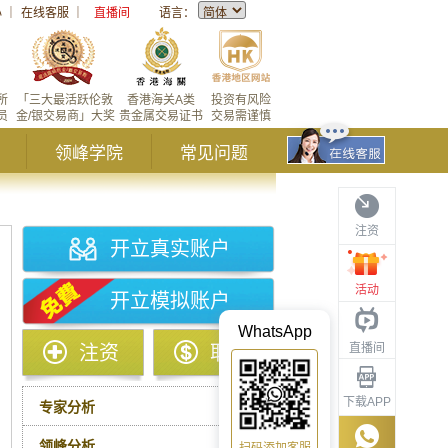
心
｜
在线客服
｜
直播间
语言：
所
「三大最活跃伦敦
香港海关A类
投资有风险
员
金/银交易商」大奖
贵金属交易证书
交易需谨慎
领峰学院
常见问题
注资
开立真实账户
活动
开立模拟账户
WhatsApp
直播间
注资
取款
下载APP
专家分析
领峰分析