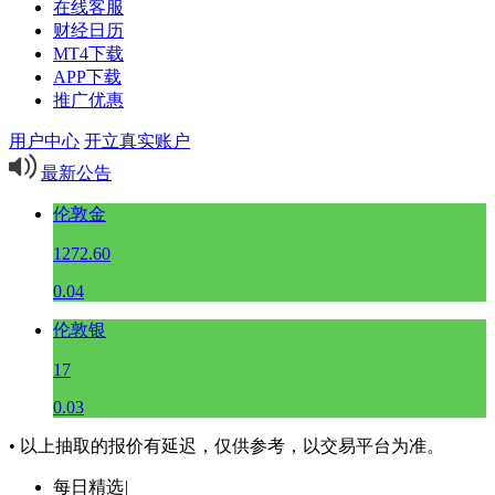
在线客服
财经日历
MT4下载
APP下载
推广优惠
用户中心
开立真实账户
最新公告
伦敦金
1272.60
0.04
伦敦银
17
0.03
• 以上抽取的报价有延迟，仅供参考，以交易平台为准。
每日精选
|