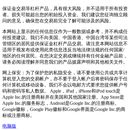
保证金交易等杠杆产品，具有很大风险，并不适用于所有投资
者。损失可能超出您的初始投入资金。我们建议您征询独立顾
问的意见，确保您在交易前完全了解可能涉及的风险。
本网站上显示的任何信息仅作为一般数据或参考，并不构成任
何投资建议。我们不向美国、中国香港、中国台湾等某些司法
管辖区的居民提供保证金杠杆产品交易。请注意本网站信息不
适用于视发布或使用此类信息违反当地法律法规的任何国家/
地区的任何居民。在您决定交易或继续持有任何金融产品前，
请务必阅读理解并同意我们的产品披露声明和其他相关文件。
网上保安：为了保护您的私隐安全，请不要使用公共或共享计
算机登入您的交易帐户，亦不要于登入帐户后将密码保存于任
何计算机或移动设备。我们不会以电邮方式要求您提供帐户号
码和密码等私人数据。 Apple，iPad，iPhone和iPod touch是
Apple Inc.的注册商标并在美国和其他国家注册。App Store是
Apple Inc.的服务标志，Android是Google Inc.的注册商标。
Google徽标，Google Play徽标和Google界面是Google Inc.的商
标或注册商标。
电脑版