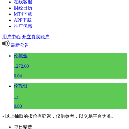
在线客服
财经日历
MT4下载
APP下载
推广优惠
用户中心
开立真实账户
最新公告
伦敦金
1272.60
0.04
伦敦银
17
0.03
• 以上抽取的报价有延迟，仅供参考，以交易平台为准。
每日精选
|