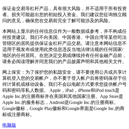
保证金交易等杠杆产品，具有很大风险，并不适用于所有投资
者。损失可能超出您的初始投入资金。我们建议您征询独立顾
问的意见，确保您在交易前完全了解可能涉及的风险。
本网站上显示的任何信息仅作为一般数据或参考，并不构成任
何投资建议。我们不向美国、中国香港、中国台湾等某些司法
管辖区的居民提供保证金杠杆产品交易。请注意本网站信息不
适用于视发布或使用此类信息违反当地法律法规的任何国家/
地区的任何居民。在您决定交易或继续持有任何金融产品前，
请务必阅读理解并同意我们的产品披露声明和其他相关文件。
网上保安：为了保护您的私隐安全，请不要使用公共或共享计
算机登入您的交易帐户，亦不要于登入帐户后将密码保存于任
何计算机或移动设备。我们不会以电邮方式要求您提供帐户号
码和密码等私人数据。 Apple，iPad，iPhone和iPod touch是
Apple Inc.的注册商标并在美国和其他国家注册。App Store是
Apple Inc.的服务标志，Android是Google Inc.的注册商标。
Google徽标，Google Play徽标和Google界面是Google Inc.的商
标或注册商标。
电脑版