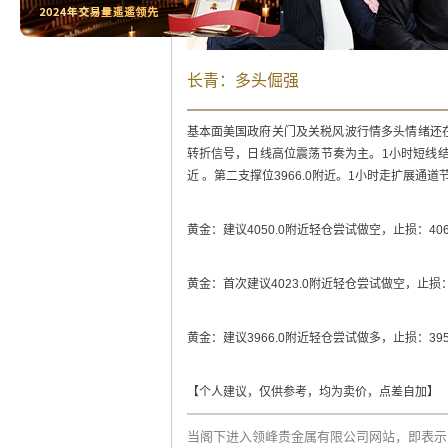
长青：多头倔强
基本面美国政府关门及关税风波行情多头情绪还
转折信号，日线高位震荡节奏为主。1小时短线结构压力
近 。第二支撑位3966.0附近。1小时走扩展
黄金：建议4050.0附近轻仓尝试做空，止损：4068.
黄金：首次建议4023.0附近轻仓尝试做空，止损：40
黄金：建议3966.0附近轻仓尝试做多，止损：3954.
【个人建议，仅供参考，均为卖价，点差自加】
当阁下进入领峰贵金属有限公司网站，即表示