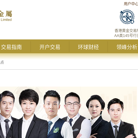
用户中
香港黄金交易
AA类145号行
交易指南
开户交易
环球财经
领峰分析
观点