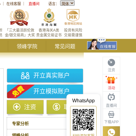
心
｜
在线客服
｜
直播间
语言：
所
「三大最活跃伦敦
香港海关A类
投资有风险
员
金/银交易商」大奖
贵金属交易证书
交易需谨慎
领峰学院
常见问题
注资
开立真实账户
活动
开立模拟账户
WhatsApp
直播间
注资
取款
下载APP
专家分析
领峰分析