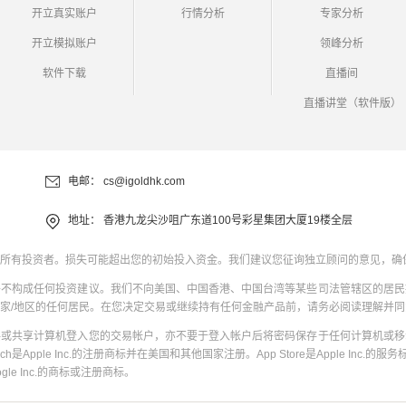
开立真实账户
行情分析
专家分析
开立模拟账户
领峰分析
软件下载
直播间
直播讲堂（软件版）
电邮：
cs@igoldhk.com
地址：
香港九龙尖沙咀广东道100号彩星集团大厦19楼全层
所有投资者。损失可能超出您的初始投入资金。我们建议您征询独立顾问的意见，确
并不构成任何投资建议。我们不向美国、中国香港、中国台湾等某些司法管辖区的居民
家/地区的任何居民。在您决定交易或继续持有任何金融产品前，请务必阅读理解并
共或共享计算机登入您的交易帐户，亦不要于登入帐户后将密码保存于任何计算机或移
uch是Apple Inc.的注册商标并在美国和其他国家注册。App Store是Apple Inc.的服务标
oogle Inc.的商标或注册商标。