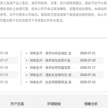
资工具或产品之意见，或任何财务、法律、会计或税务建议，因此不应予以倚
相信资料之来源可靠，但本公司不保证其准确性、完整性或合理性。本网站所
参考，均不代表本公司观点。若因其内容造成阁下直接或间接的损失，本公司
司建议阁下在适当情况下寻求独立的专业意见。
-07-28
•
领峰金评：美伊对峙波澜起 金价横盘等风起
2026-07-21
-07-27
•
领峰金评：美伊紧张局势升级 黄金险守4000关口
2026-07-20
-07-24
•
领峰金评：美伊局势阴霾笼罩 黄金再度失守4000
2026-07-17
-07-23
•
领峰金评：通胀反复悬利剑 避险买盘撑金价
2026-07-16
-07-22
•
领峰金评：加息预期骤降温 避险情绪渐升温
2026-07-15
开户交易
环球财经
领峰分析