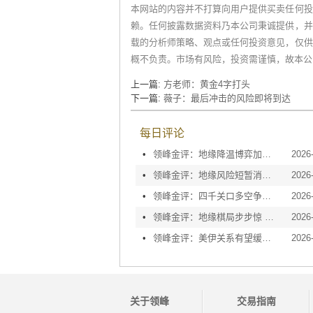
本网站的内容并不打算向用户提供买卖任何投
赖。任何披露数据资料乃本公司秉诚提供，并
载的分析师策略、观点或任何投资意见，仅供
概不负责。市场有风险，投资需谨慎，故本公
上一篇:
方老师：黄金4字打头
下一篇:
薇子：最后冲击的风险即将到达
每日评论
•
领峰金评：地缘降温博弈加剧 黄金等待议息指引
2026
•
领峰金评：地缘风险短暂消退 利率决议或定方向
2026
•
领峰金评：四千关口多空争夺 加息阴云笼罩金市
2026
•
领峰金评：地缘棋局步步惊 金价攀峰节节升
2026
•
领峰金评：美伊关系有望缓和 黄金趁势迅速反弹
2026
关于领峰
交易指南