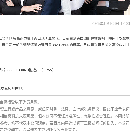
2025年10月03日 12:03
，且金价创新高的力度形态出现明显弱化，目前受到美国政府停摆影响，晚间非农数据
黄金新一轮的调整逐渐增强回探3820-3800的概率，日内建议可多参入高空应对计
831.0-3806.0附近。（11:55）
此交易风险自担】
自愿接受以下免责条款：
资工具或产品之意见，或任何财务、法律、会计或税务建议，因此不应予以倚
相信资料之来源可靠，但本公司不保证其准确性、完整性或合理性。本网站所
参考，均不代表本公司观点。若因其内容造成阁下直接或间接的损失，本公司
司建议阁下在适当情况下寻求独立的专业意见。