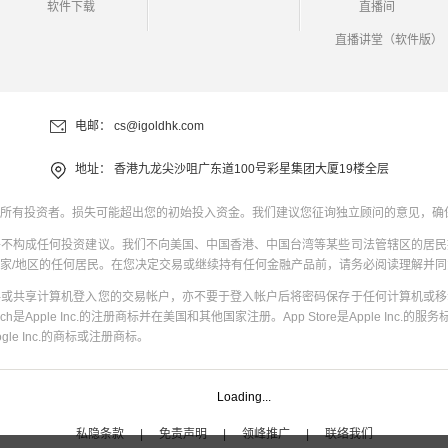
软件下载
直播间
直播讲堂（软件版）
电邮：
cs@igoldhk.com
地址：
香港九龙尖沙咀广东道100号彩星集团大厦19楼全层
所有投资者。损失可能超出您的初始投入资金。我们建议您征询独立顾问的意见，确
并不构成任何投资建议。我们不向美国、中国香港、中国台湾等某些司法管辖区的居民
家/地区的任何居民。在您决定交易或继续持有任何金融产品前，请务必阅读理解并
共或共享计算机登入您的交易帐户，亦不要于登入帐户后将密码保存于任何计算机或移
uch是Apple Inc.的注册商标并在美国和其他国家注册。App Store是Apple Inc.的服务标
oogle Inc.的商标或注册商标。
Loading...
私隐条款
|
免责声明
|
领峰推广
|
联络我们