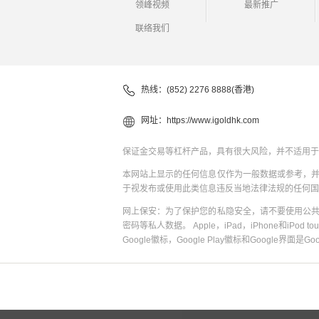
领峰视频
最新推广
联络我们
热线：(852) 2276 8888(香港)
网址：
https://www.igoldhk.com
保证金交易等杠杆产品，具有很大风险，并不适用于
本网站上显示的任何信息仅作为一般数据或参考，
于视发布或使用此类信息违反当地法律法规的任何国
网上保安：为了保护您的私隐安全，请不要使用公
密码等私人数据。 Apple，iPad，iPhone和iPod to
Google徽标，Google Play徽标和Google界面是G