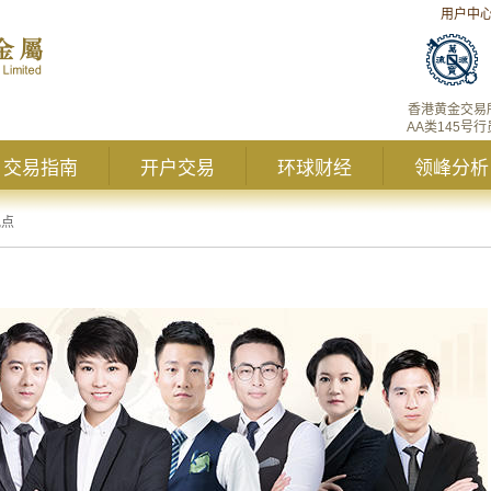
用户中
香港黄金交易
AA类145号行
交易指南
开户交易
环球财经
领峰分析
观点