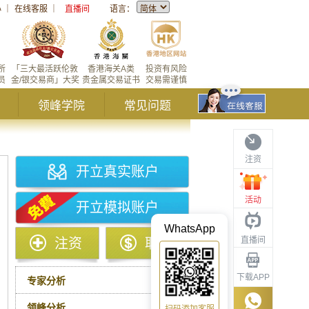
心
｜
在线客服
｜
直播间
语言：
所
「三大最活跃伦敦
香港海关A类
投资有风险
员
金/银交易商」大奖
贵金属交易证书
交易需谨慎
领峰学院
常见问题
注资
开立真实账户
活动
开立模拟账户
WhatsApp
直播间
注资
取款
下载APP
专家分析
领峰分析