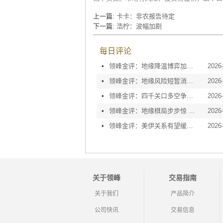
上一篇:
卡卡：非农报告待定
下一篇:
浩柠：波幅加剧
每日评论
•
领峰金评：地缘降温博弈加剧 黄金等待议息指引
2026
•
领峰金评：地缘风险短暂消退 利率决议或定方向
2026
•
领峰金评：四千关口多空争夺 加息阴云笼罩金市
2026
•
领峰金评：地缘棋局步步惊 金价攀峰节节升
2026
•
领峰金评：美伊关系有望缓和 黄金趁势迅速反弹
2026
关于领峰
交易指南
关于我们
产品简介
公司快讯
交易信息