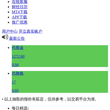
在线客服
财经日历
MT4下载
APP下载
推广优惠
用户中心
开立真实账户
最新公告
伦敦金
1272.60
0.04
伦敦银
17
0.03
• 以上抽取的报价有延迟，仅供参考，以交易平台为准。
每日精选
|