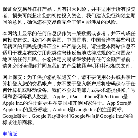
保证金交易等杠杆产品，具有很大风险，并不适用于所有投资
者。损失可能超出您的初始投入资金。我们建议您征询独立顾
问的意见，确保您在交易前完全了解可能涉及的风险。
本网站上显示的任何信息仅作为一般数据或参考，并不构成任
何投资建议。我们不向美国、中国香港、中国台湾等某些司法
管辖区的居民提供保证金杠杆产品交易。请注意本网站信息不
适用于视发布或使用此类信息违反当地法律法规的任何国家/
地区的任何居民。在您决定交易或继续持有任何金融产品前，
请务必阅读理解并同意我们的产品披露声明和其他相关文件。
网上保安：为了保护您的私隐安全，请不要使用公共或共享计
算机登入您的交易帐户，亦不要于登入帐户后将密码保存于任
何计算机或移动设备。我们不会以电邮方式要求您提供帐户号
码和密码等私人数据。 Apple，iPad，iPhone和iPod touch是
Apple Inc.的注册商标并在美国和其他国家注册。App Store是
Apple Inc.的服务标志，Android是Google Inc.的注册商标。
Google徽标，Google Play徽标和Google界面是Google Inc.的商
标或注册商标。
电脑版