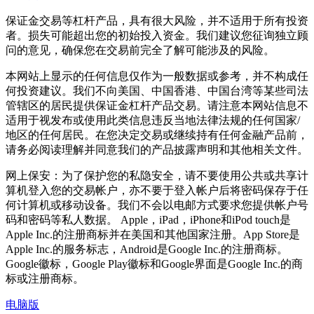
保证金交易等杠杆产品，具有很大风险，并不适用于所有投资
者。损失可能超出您的初始投入资金。我们建议您征询独立顾
问的意见，确保您在交易前完全了解可能涉及的风险。
本网站上显示的任何信息仅作为一般数据或参考，并不构成任
何投资建议。我们不向美国、中国香港、中国台湾等某些司法
管辖区的居民提供保证金杠杆产品交易。请注意本网站信息不
适用于视发布或使用此类信息违反当地法律法规的任何国家/
地区的任何居民。在您决定交易或继续持有任何金融产品前，
请务必阅读理解并同意我们的产品披露声明和其他相关文件。
网上保安：为了保护您的私隐安全，请不要使用公共或共享计
算机登入您的交易帐户，亦不要于登入帐户后将密码保存于任
何计算机或移动设备。我们不会以电邮方式要求您提供帐户号
码和密码等私人数据。 Apple，iPad，iPhone和iPod touch是
Apple Inc.的注册商标并在美国和其他国家注册。App Store是
Apple Inc.的服务标志，Android是Google Inc.的注册商标。
Google徽标，Google Play徽标和Google界面是Google Inc.的商
标或注册商标。
电脑版