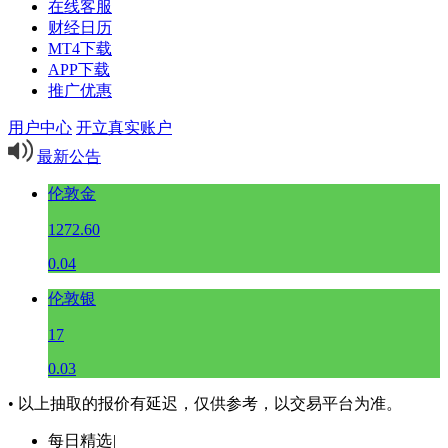
在线客服
财经日历
MT4下载
APP下载
推广优惠
用户中心
开立真实账户
最新公告
伦敦金
1272.60
0.04
伦敦银
17
0.03
• 以上抽取的报价有延迟，仅供参考，以交易平台为准。
每日精选
|