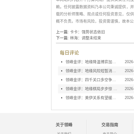
赖。任何披露数据资料乃本公司秉诚提供，并
载的分析师策略、观点或任何投资意见，仅供
概不负责。市场有风险，投资需谨慎，故本公
上一篇:
卡卡：强势状态依旧
下一篇:
林海：调整未结束
每日评论
•
领峰金评：地缘降温博弈加剧 黄金等待议息指引
2026
•
领峰金评：地缘风险短暂消退 利率决议或定方向
2026
•
领峰金评：四千关口多空争夺 加息阴云笼罩金市
2026
•
领峰金评：地缘棋局步步惊 金价攀峰节节升
2026
•
领峰金评：美伊关系有望缓和 黄金趁势迅速反弹
2026
关于领峰
交易指南