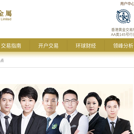
用户中
香港黄金交易
AA类145号行
交易指南
开户交易
环球财经
领峰分析
观点