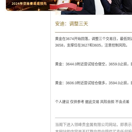
安迪：调整三天
黄金在3674开始回落，调整三个交易日，最低到达
3658，支撑位在3627和3605，注意控制风险。
黄金：3644.0附近尝试轻仓做空，3659.0止损，目标3
黄金：3606.0附近尝试轻仓做多，3594.0止损，目标
个人建议 仅供参考 据此交易 风险自担 不含点差
当阁下进入领峰贵金属有限公司网站，即表示
本网站的内容并不打算向用户提供买卖任何投