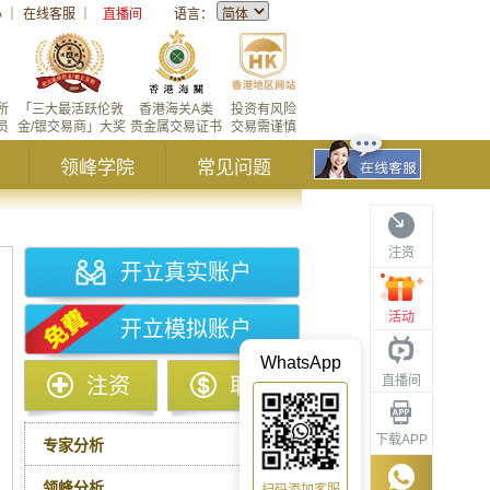
心
｜
在线客服
｜
直播间
语言：
所
「三大最活跃伦敦
香港海关A类
投资有风险
员
金/银交易商」大奖
贵金属交易证书
交易需谨慎
领峰学院
常见问题
注资
开立真实账户
活动
开立模拟账户
WhatsApp
直播间
注资
取款
下载APP
专家分析
领峰分析