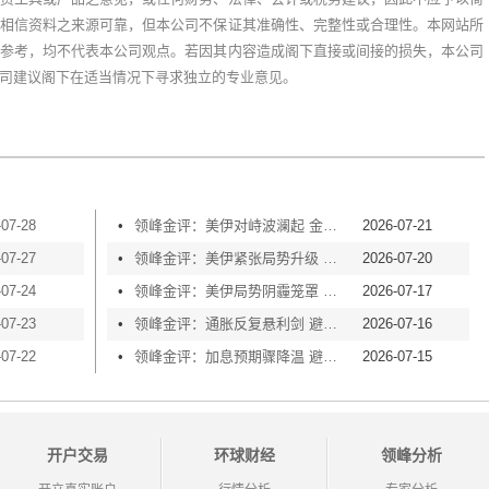
相信资料之来源可靠，但本公司不保证其准确性、完整性或合理性。本网站所
参考，均不代表本公司观点。若因其内容造成阁下直接或间接的损失，本公司
司建议阁下在适当情况下寻求独立的专业意见。
-07-28
•
领峰金评：美伊对峙波澜起 金价横盘等风起
2026-07-21
-07-27
•
领峰金评：美伊紧张局势升级 黄金险守4000关口
2026-07-20
-07-24
•
领峰金评：美伊局势阴霾笼罩 黄金再度失守4000
2026-07-17
-07-23
•
领峰金评：通胀反复悬利剑 避险买盘撑金价
2026-07-16
-07-22
•
领峰金评：加息预期骤降温 避险情绪渐升温
2026-07-15
开户交易
环球财经
领峰分析