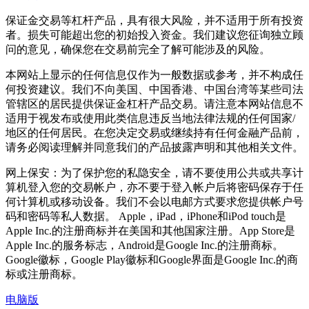
保证金交易等杠杆产品，具有很大风险，并不适用于所有投资
者。损失可能超出您的初始投入资金。我们建议您征询独立顾
问的意见，确保您在交易前完全了解可能涉及的风险。
本网站上显示的任何信息仅作为一般数据或参考，并不构成任
何投资建议。我们不向美国、中国香港、中国台湾等某些司法
管辖区的居民提供保证金杠杆产品交易。请注意本网站信息不
适用于视发布或使用此类信息违反当地法律法规的任何国家/
地区的任何居民。在您决定交易或继续持有任何金融产品前，
请务必阅读理解并同意我们的产品披露声明和其他相关文件。
网上保安：为了保护您的私隐安全，请不要使用公共或共享计
算机登入您的交易帐户，亦不要于登入帐户后将密码保存于任
何计算机或移动设备。我们不会以电邮方式要求您提供帐户号
码和密码等私人数据。 Apple，iPad，iPhone和iPod touch是
Apple Inc.的注册商标并在美国和其他国家注册。App Store是
Apple Inc.的服务标志，Android是Google Inc.的注册商标。
Google徽标，Google Play徽标和Google界面是Google Inc.的商
标或注册商标。
电脑版