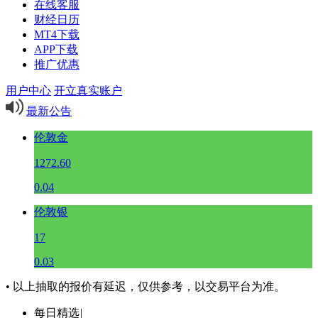
在线客服
财经日历
MT4下载
APP下载
推广优惠
用户中心
开立真实账户
最新公告
伦敦金
1272.60
0.04
伦敦银
17
0.03
• 以上抽取的报价有延迟，仅供参考，以交易平台为准。
每日精选
|