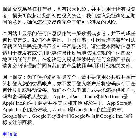
保证金交易等杠杆产品，具有很大风险，并不适用于所有投资
者。损失可能超出您的初始投入资金。我们建议您征询独立顾
问的意见，确保您在交易前完全了解可能涉及的风险。
本网站上显示的任何信息仅作为一般数据或参考，并不构成任
何投资建议。我们不向美国、中国香港、中国台湾等某些司法
管辖区的居民提供保证金杠杆产品交易。请注意本网站信息不
适用于视发布或使用此类信息违反当地法律法规的任何国家/
地区的任何居民。在您决定交易或继续持有任何金融产品前，
请务必阅读理解并同意我们的产品披露声明和其他相关文件。
网上保安：为了保护您的私隐安全，请不要使用公共或共享计
算机登入您的交易帐户，亦不要于登入帐户后将密码保存于任
何计算机或移动设备。我们不会以电邮方式要求您提供帐户号
码和密码等私人数据。 Apple，iPad，iPhone和iPod touch是
Apple Inc.的注册商标并在美国和其他国家注册。App Store是
Apple Inc.的服务标志，Android是Google Inc.的注册商标。
Google徽标，Google Play徽标和Google界面是Google Inc.的商
标或注册商标。
电脑版