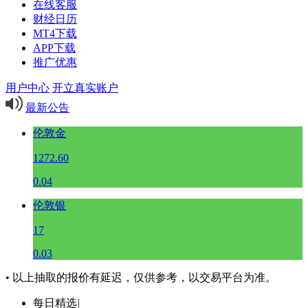
在线客服
财经日历
MT4下载
APP下载
推广优惠
用户中心
开立真实账户
最新公告
伦敦金
1272.60
0.04
伦敦银
17
0.03
• 以上抽取的报价有延迟，仅供参考，以交易平台为准。
每日精选
|