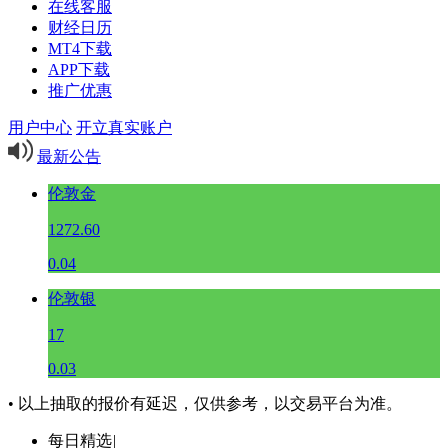
在线客服
财经日历
MT4下载
APP下载
推广优惠
用户中心
开立真实账户
最新公告
伦敦金
1272.60
0.04
伦敦银
17
0.03
• 以上抽取的报价有延迟，仅供参考，以交易平台为准。
每日精选
|