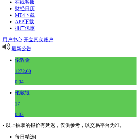
在线客服
财经日历
MT4下载
APP下载
推广优惠
用户中心
开立真实账户
最新公告
伦敦金
1272.60
0.04
伦敦银
17
0.03
• 以上抽取的报价有延迟，仅供参考，以交易平台为准。
每日精选
|