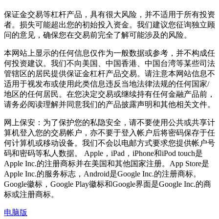
保证金交易等杠杆产品，具有很大风险，并不适用于所有投资
者。损失可能超出您的初始投入资金。我们建议您征询独立顾
问的意见，确保您在交易前完全了解可能涉及的风险。
本网站上显示的任何信息仅作为一般数据或参考，并不构成任
何投资建议。我们不向美国、中国香港、中国台湾等某些司法
管辖区的居民提供保证金杠杆产品交易。请注意本网站信息不
适用于视发布或使用此类信息违反当地法律法规的任何国家/
地区的任何居民。在您决定交易或继续持有任何金融产品前，
请务必阅读理解并同意我们的产品披露声明和其他相关文件。
网上保安：为了保护您的私隐安全，请不要使用公共或共享计
算机登入您的交易帐户，亦不要于登入帐户后将密码保存于任
何计算机或移动设备。我们不会以电邮方式要求您提供帐户号
码和密码等私人数据。 Apple，iPad，iPhone和iPod touch是
Apple Inc.的注册商标并在美国和其他国家注册。App Store是
Apple Inc.的服务标志，Android是Google Inc.的注册商标。
Google徽标，Google Play徽标和Google界面是Google Inc.的商
标或注册商标。
电脑版