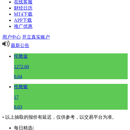
在线客服
财经日历
MT4下载
APP下载
推广优惠
用户中心
开立真实账户
最新公告
伦敦金
1272.60
0.04
伦敦银
17
0.03
• 以上抽取的报价有延迟，仅供参考，以交易平台为准。
每日精选
|