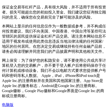
保证金交易等杠杆产品，具有很大风险，并不适用于所有投资
者。损失可能超出您的初始投入资金。我们建议您征询独立顾
问的意见，确保您在交易前完全了解可能涉及的风险。
本网站上显示的任何信息仅作为一般数据或参考，并不构成任
何投资建议。我们不向美国、中国香港、中国台湾等某些司法
管辖区的居民提供保证金杠杆产品交易。请注意本网站信息不
适用于视发布或使用此类信息违反当地法律法规的任何国家/
地区的任何居民。在您决定交易或继续持有任何金融产品前，
请务必阅读理解并同意我们的产品披露声明和其他相关文件。
网上保安：为了保护您的私隐安全，请不要使用公共或共享计
算机登入您的交易帐户，亦不要于登入帐户后将密码保存于任
何计算机或移动设备。我们不会以电邮方式要求您提供帐户号
码和密码等私人数据。 Apple，iPad，iPhone和iPod touch是
Apple Inc.的注册商标并在美国和其他国家注册。App Store是
Apple Inc.的服务标志，Android是Google Inc.的注册商标。
Google徽标，Google Play徽标和Google界面是Google Inc.的商
标或注册商标。
电脑版