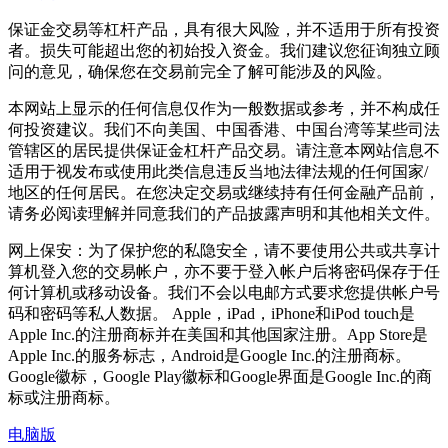
保证金交易等杠杆产品，具有很大风险，并不适用于所有投资
者。损失可能超出您的初始投入资金。我们建议您征询独立顾
问的意见，确保您在交易前完全了解可能涉及的风险。
本网站上显示的任何信息仅作为一般数据或参考，并不构成任
何投资建议。我们不向美国、中国香港、中国台湾等某些司法
管辖区的居民提供保证金杠杆产品交易。请注意本网站信息不
适用于视发布或使用此类信息违反当地法律法规的任何国家/
地区的任何居民。在您决定交易或继续持有任何金融产品前，
请务必阅读理解并同意我们的产品披露声明和其他相关文件。
网上保安：为了保护您的私隐安全，请不要使用公共或共享计
算机登入您的交易帐户，亦不要于登入帐户后将密码保存于任
何计算机或移动设备。我们不会以电邮方式要求您提供帐户号
码和密码等私人数据。 Apple，iPad，iPhone和iPod touch是
Apple Inc.的注册商标并在美国和其他国家注册。App Store是
Apple Inc.的服务标志，Android是Google Inc.的注册商标。
Google徽标，Google Play徽标和Google界面是Google Inc.的商
标或注册商标。
电脑版