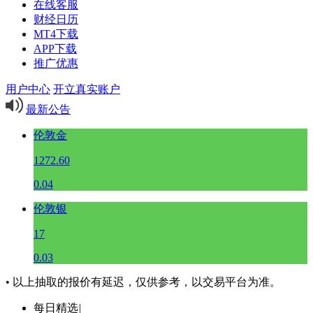
在线客服
财经日历
MT4下载
APP下载
推广优惠
用户中心
开立真实账户
最新公告
伦敦金
1272.60
0.04
伦敦银
17
0.03
• 以上抽取的报价有延迟，仅供参考，以交易平台为准。
每日精选
|