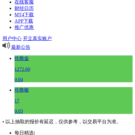
在线客服
财经日历
MT4下载
APP下载
推广优惠
用户中心
开立真实账户
最新公告
伦敦金
1272.60
0.04
伦敦银
17
0.03
• 以上抽取的报价有延迟，仅供参考，以交易平台为准。
每日精选
|