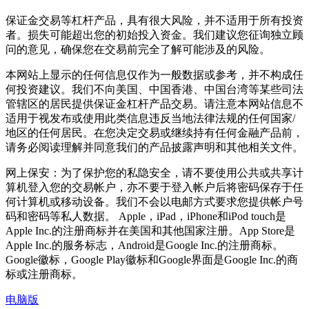
保证金交易等杠杆产品，具有很大风险，并不适用于所有投资
者。损失可能超出您的初始投入资金。我们建议您征询独立顾
问的意见，确保您在交易前完全了解可能涉及的风险。
本网站上显示的任何信息仅作为一般数据或参考，并不构成任
何投资建议。我们不向美国、中国香港、中国台湾等某些司法
管辖区的居民提供保证金杠杆产品交易。请注意本网站信息不
适用于视发布或使用此类信息违反当地法律法规的任何国家/
地区的任何居民。在您决定交易或继续持有任何金融产品前，
请务必阅读理解并同意我们的产品披露声明和其他相关文件。
网上保安：为了保护您的私隐安全，请不要使用公共或共享计
算机登入您的交易帐户，亦不要于登入帐户后将密码保存于任
何计算机或移动设备。我们不会以电邮方式要求您提供帐户号
码和密码等私人数据。 Apple，iPad，iPhone和iPod touch是
Apple Inc.的注册商标并在美国和其他国家注册。App Store是
Apple Inc.的服务标志，Android是Google Inc.的注册商标。
Google徽标，Google Play徽标和Google界面是Google Inc.的商
标或注册商标。
电脑版