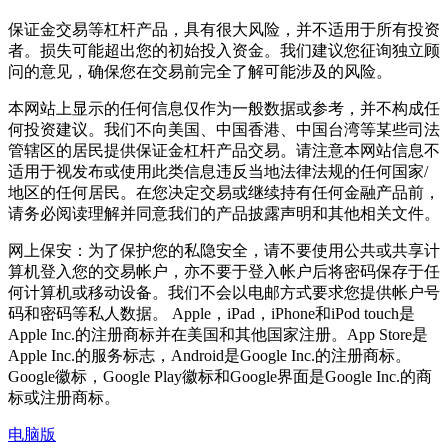
保证金交易等杠杆产品，具有很大风险，并不适用于所有投资
者。损失可能超出您的初始投入资金。我们建议您征询独立顾
问的意见，确保您在交易前完全了解可能涉及的风险。
本网站上显示的任何信息仅作为一般数据或参考，并不构成任
何投资建议。我们不向美国、中国香港、中国台湾等某些司法
管辖区的居民提供保证金杠杆产品交易。请注意本网站信息不
适用于视发布或使用此类信息违反当地法律法规的任何国家/
地区的任何居民。在您决定交易或继续持有任何金融产品前，
请务必阅读理解并同意我们的产品披露声明和其他相关文件。
网上保安：为了保护您的私隐安全，请不要使用公共或共享计
算机登入您的交易帐户，亦不要于登入帐户后将密码保存于任
何计算机或移动设备。我们不会以电邮方式要求您提供帐户号
码和密码等私人数据。 Apple，iPad，iPhone和iPod touch是
Apple Inc.的注册商标并在美国和其他国家注册。App Store是
Apple Inc.的服务标志，Android是Google Inc.的注册商标。
Google徽标，Google Play徽标和Google界面是Google Inc.的商
标或注册商标。
电脑版