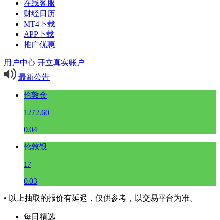
在线客服
财经日历
MT4下载
APP下载
推广优惠
用户中心
开立真实账户
最新公告
伦敦金
1272.60
0.04
伦敦银
17
0.03
• 以上抽取的报价有延迟，仅供参考，以交易平台为准。
每日精选
|