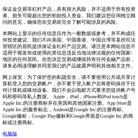
保证金交易等杠杆产品，具有很大风险，并不适用于所有投资
者。损失可能超出您的初始投入资金。我们建议您征询独立顾
问的意见，确保您在交易前完全了解可能涉及的风险。
本网站上显示的任何信息仅作为一般数据或参考，并不构成任
何投资建议。我们不向美国、中国香港、中国台湾等某些司法
管辖区的居民提供保证金杠杆产品交易。请注意本网站信息不
适用于视发布或使用此类信息违反当地法律法规的任何国家/
地区的任何居民。在您决定交易或继续持有任何金融产品前，
请务必阅读理解并同意我们的产品披露声明和其他相关文件。
网上保安：为了保护您的私隐安全，请不要使用公共或共享计
算机登入您的交易帐户，亦不要于登入帐户后将密码保存于任
何计算机或移动设备。我们不会以电邮方式要求您提供帐户号
码和密码等私人数据。 Apple，iPad，iPhone和iPod touch是
Apple Inc.的注册商标并在美国和其他国家注册。App Store是
Apple Inc.的服务标志，Android是Google Inc.的注册商标。
Google徽标，Google Play徽标和Google界面是Google Inc.的商
标或注册商标。
电脑版