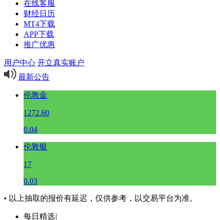
在线客服
财经日历
MT4下载
APP下载
推广优惠
用户中心
开立真实账户
最新公告
伦敦金
1272.60
0.04
伦敦银
17
0.03
• 以上抽取的报价有延迟，仅供参考，以交易平台为准。
每日精选
|