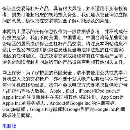
保证金交易等杠杆产品，具有很大风险，并不适用于所有投资
者。损失可能超出您的初始投入资金。我们建议您征询独立顾
问的意见，确保您在交易前完全了解可能涉及的风险。
本网站上显示的任何信息仅作为一般数据或参考，并不构成任
何投资建议。我们不向美国、中国香港、中国台湾等某些司法
管辖区的居民提供保证金杠杆产品交易。请注意本网站信息不
适用于视发布或使用此类信息违反当地法律法规的任何国家/
地区的任何居民。在您决定交易或继续持有任何金融产品前，
请务必阅读理解并同意我们的产品披露声明和其他相关文件。
网上保安：为了保护您的私隐安全，请不要使用公共或共享计
算机登入您的交易帐户，亦不要于登入帐户后将密码保存于任
何计算机或移动设备。我们不会以电邮方式要求您提供帐户号
码和密码等私人数据。 Apple，iPad，iPhone和iPod touch是
Apple Inc.的注册商标并在美国和其他国家注册。App Store是
Apple Inc.的服务标志，Android是Google Inc.的注册商标。
Google徽标，Google Play徽标和Google界面是Google Inc.的商
标或注册商标。
电脑版