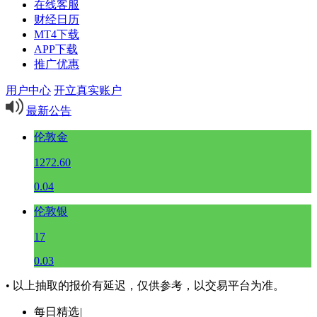
在线客服
财经日历
MT4下载
APP下载
推广优惠
用户中心
开立真实账户
最新公告
伦敦金
1272.60
0.04
伦敦银
17
0.03
• 以上抽取的报价有延迟，仅供参考，以交易平台为准。
每日精选
|