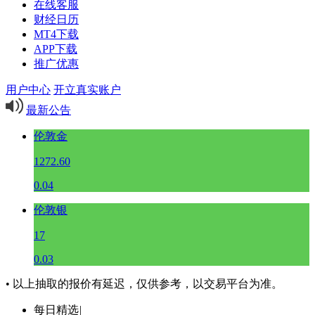
在线客服
财经日历
MT4下载
APP下载
推广优惠
用户中心
开立真实账户
最新公告
伦敦金
1272.60
0.04
伦敦银
17
0.03
• 以上抽取的报价有延迟，仅供参考，以交易平台为准。
每日精选
|