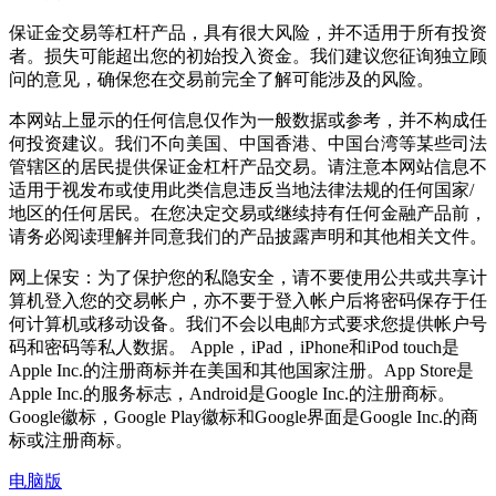
保证金交易等杠杆产品，具有很大风险，并不适用于所有投资
者。损失可能超出您的初始投入资金。我们建议您征询独立顾
问的意见，确保您在交易前完全了解可能涉及的风险。
本网站上显示的任何信息仅作为一般数据或参考，并不构成任
何投资建议。我们不向美国、中国香港、中国台湾等某些司法
管辖区的居民提供保证金杠杆产品交易。请注意本网站信息不
适用于视发布或使用此类信息违反当地法律法规的任何国家/
地区的任何居民。在您决定交易或继续持有任何金融产品前，
请务必阅读理解并同意我们的产品披露声明和其他相关文件。
网上保安：为了保护您的私隐安全，请不要使用公共或共享计
算机登入您的交易帐户，亦不要于登入帐户后将密码保存于任
何计算机或移动设备。我们不会以电邮方式要求您提供帐户号
码和密码等私人数据。 Apple，iPad，iPhone和iPod touch是
Apple Inc.的注册商标并在美国和其他国家注册。App Store是
Apple Inc.的服务标志，Android是Google Inc.的注册商标。
Google徽标，Google Play徽标和Google界面是Google Inc.的商
标或注册商标。
电脑版