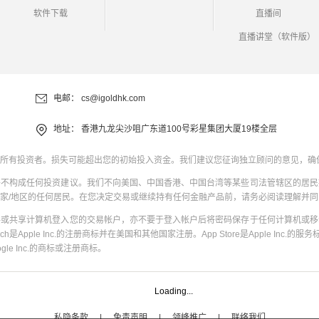
软件下载
直播间
直播讲堂（软件版）
电邮：
cs@igoldhk.com
地址：
香港九龙尖沙咀广东道100号彩星集团大厦19楼全层
所有投资者。损失可能超出您的初始投入资金。我们建议您征询独立顾问的意见，确
并不构成任何投资建议。我们不向美国、中国香港、中国台湾等某些司法管辖区的居民
家/地区的任何居民。在您决定交易或继续持有任何金融产品前，请务必阅读理解并
共或共享计算机登入您的交易帐户，亦不要于登入帐户后将密码保存于任何计算机或移
uch是Apple Inc.的注册商标并在美国和其他国家注册。App Store是Apple Inc.的服务标
oogle Inc.的商标或注册商标。
Loading...
私隐条款
|
免责声明
|
领峰推广
|
联络我们