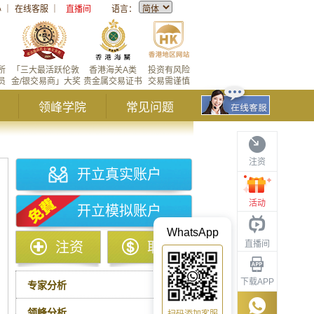
心
｜
在线客服
｜
直播间
语言：
所
「三大最活跃伦敦
香港海关A类
投资有风险
员
金/银交易商」大奖
贵金属交易证书
交易需谨慎
领峰学院
常见问题
注资
开立真实账户
活动
开立模拟账户
WhatsApp
直播间
注资
取款
下载APP
专家分析
领峰分析