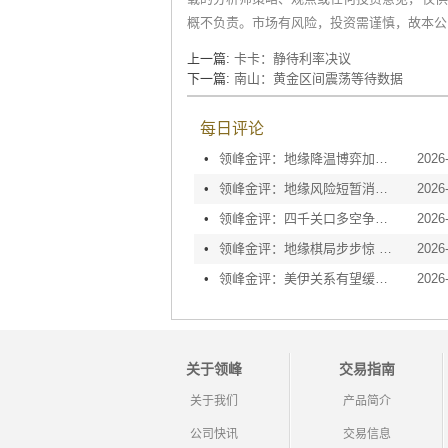
概不负责。市场有风险，投资需谨慎，故本公
上一篇:
卡卡：静待利率决议
下一篇:
南山：黄金区间震荡等待数据
每日评论
•
领峰金评：地缘降温博弈加剧 黄金等待议息指引
2026
•
领峰金评：地缘风险短暂消退 利率决议或定方向
2026
•
领峰金评：四千关口多空争夺 加息阴云笼罩金市
2026
•
领峰金评：地缘棋局步步惊 金价攀峰节节升
2026
•
领峰金评：美伊关系有望缓和 黄金趁势迅速反弹
2026
关于领峰
交易指南
关于我们
产品简介
公司快讯
交易信息