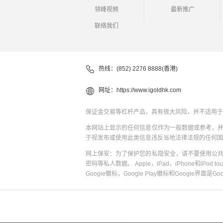
领峰视频
最新推广
联络我们
热线：(852) 2276 8888(香港)
网址：
https://www.igoldhk.com
保证金交易等杠杆产品，具有很大风险，并不适用于
本网站上显示的任何信息仅作为一般数据或参考，
于视发布或使用此类信息违反当地法律法规的任何国
网上保安：为了保护您的私隐安全，请不要使用公
密码等私人数据。 Apple，iPad，iPhone和iPod to
Google徽标，Google Play徽标和Google界面是G