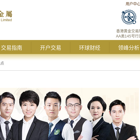
用户中
香港黄金交易
AA类145号行
交易指南
开户交易
环球财经
领峰分析
观点