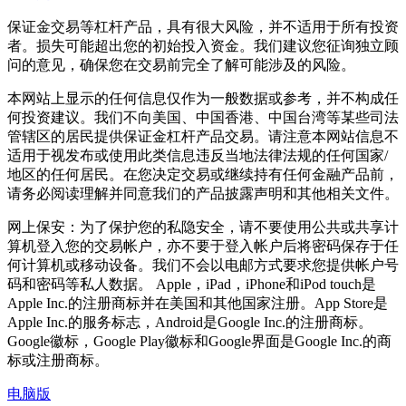
保证金交易等杠杆产品，具有很大风险，并不适用于所有投资
者。损失可能超出您的初始投入资金。我们建议您征询独立顾
问的意见，确保您在交易前完全了解可能涉及的风险。
本网站上显示的任何信息仅作为一般数据或参考，并不构成任
何投资建议。我们不向美国、中国香港、中国台湾等某些司法
管辖区的居民提供保证金杠杆产品交易。请注意本网站信息不
适用于视发布或使用此类信息违反当地法律法规的任何国家/
地区的任何居民。在您决定交易或继续持有任何金融产品前，
请务必阅读理解并同意我们的产品披露声明和其他相关文件。
网上保安：为了保护您的私隐安全，请不要使用公共或共享计
算机登入您的交易帐户，亦不要于登入帐户后将密码保存于任
何计算机或移动设备。我们不会以电邮方式要求您提供帐户号
码和密码等私人数据。 Apple，iPad，iPhone和iPod touch是
Apple Inc.的注册商标并在美国和其他国家注册。App Store是
Apple Inc.的服务标志，Android是Google Inc.的注册商标。
Google徽标，Google Play徽标和Google界面是Google Inc.的商
标或注册商标。
电脑版