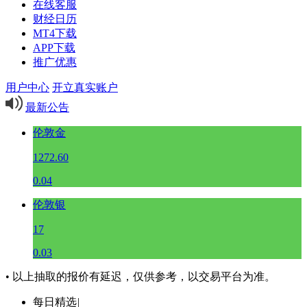
在线客服
财经日历
MT4下载
APP下载
推广优惠
用户中心
开立真实账户
最新公告
伦敦金
1272.60
0.04
伦敦银
17
0.03
• 以上抽取的报价有延迟，仅供参考，以交易平台为准。
每日精选
|