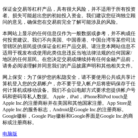
保证金交易等杠杆产品，具有很大风险，并不适用于所有投资
者。损失可能超出您的初始投入资金。我们建议您征询独立顾
问的意见，确保您在交易前完全了解可能涉及的风险。
本网站上显示的任何信息仅作为一般数据或参考，并不构成任
何投资建议。我们不向美国、中国香港、中国台湾等某些司法
管辖区的居民提供保证金杠杆产品交易。请注意本网站信息不
适用于视发布或使用此类信息违反当地法律法规的任何国家/
地区的任何居民。在您决定交易或继续持有任何金融产品前，
请务必阅读理解并同意我们的产品披露声明和其他相关文件。
网上保安：为了保护您的私隐安全，请不要使用公共或共享计
算机登入您的交易帐户，亦不要于登入帐户后将密码保存于任
何计算机或移动设备。我们不会以电邮方式要求您提供帐户号
码和密码等私人数据。 Apple，iPad，iPhone和iPod touch是
Apple Inc.的注册商标并在美国和其他国家注册。App Store是
Apple Inc.的服务标志，Android是Google Inc.的注册商标。
Google徽标，Google Play徽标和Google界面是Google Inc.的商
标或注册商标。
电脑版