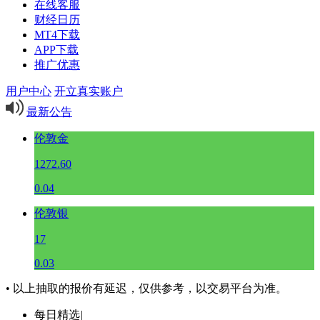
在线客服
财经日历
MT4下载
APP下载
推广优惠
用户中心
开立真实账户
最新公告
伦敦金
1272.60
0.04
伦敦银
17
0.03
• 以上抽取的报价有延迟，仅供参考，以交易平台为准。
每日精选
|