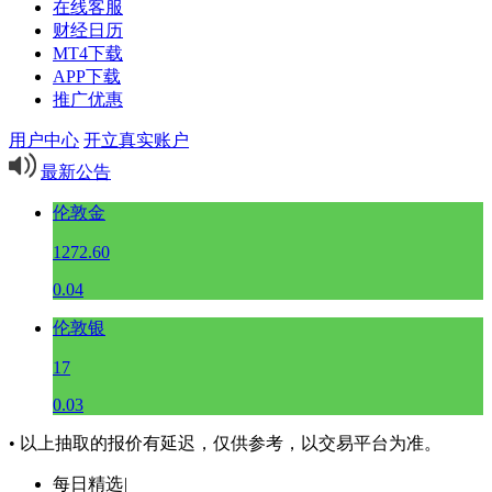
在线客服
财经日历
MT4下载
APP下载
推广优惠
用户中心
开立真实账户
最新公告
伦敦金
1272.60
0.04
伦敦银
17
0.03
• 以上抽取的报价有延迟，仅供参考，以交易平台为准。
每日精选
|