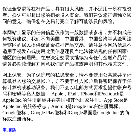
保证金交易等杠杆产品，具有很大风险，并不适用于所有投资
者。损失可能超出您的初始投入资金。我们建议您征询独立顾
问的意见，确保您在交易前完全了解可能涉及的风险。
本网站上显示的任何信息仅作为一般数据或参考，并不构成任
何投资建议。我们不向美国、中国香港、中国台湾等某些司法
管辖区的居民提供保证金杠杆产品交易。请注意本网站信息不
适用于视发布或使用此类信息违反当地法律法规的任何国家/
地区的任何居民。在您决定交易或继续持有任何金融产品前，
请务必阅读理解并同意我们的产品披露声明和其他相关文件。
网上保安：为了保护您的私隐安全，请不要使用公共或共享计
算机登入您的交易帐户，亦不要于登入帐户后将密码保存于任
何计算机或移动设备。我们不会以电邮方式要求您提供帐户号
码和密码等私人数据。 Apple，iPad，iPhone和iPod touch是
Apple Inc.的注册商标并在美国和其他国家注册。App Store是
Apple Inc.的服务标志，Android是Google Inc.的注册商标。
Google徽标，Google Play徽标和Google界面是Google Inc.的商
标或注册商标。
电脑版