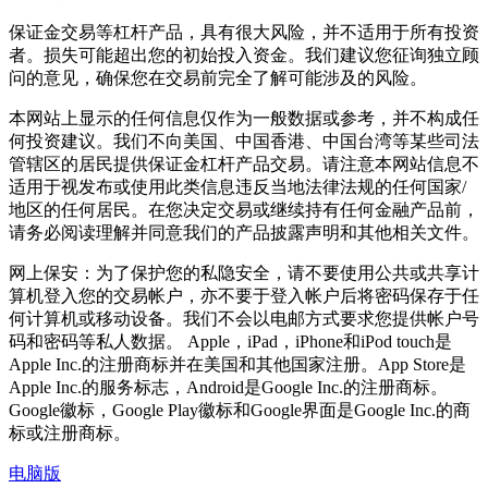
保证金交易等杠杆产品，具有很大风险，并不适用于所有投资
者。损失可能超出您的初始投入资金。我们建议您征询独立顾
问的意见，确保您在交易前完全了解可能涉及的风险。
本网站上显示的任何信息仅作为一般数据或参考，并不构成任
何投资建议。我们不向美国、中国香港、中国台湾等某些司法
管辖区的居民提供保证金杠杆产品交易。请注意本网站信息不
适用于视发布或使用此类信息违反当地法律法规的任何国家/
地区的任何居民。在您决定交易或继续持有任何金融产品前，
请务必阅读理解并同意我们的产品披露声明和其他相关文件。
网上保安：为了保护您的私隐安全，请不要使用公共或共享计
算机登入您的交易帐户，亦不要于登入帐户后将密码保存于任
何计算机或移动设备。我们不会以电邮方式要求您提供帐户号
码和密码等私人数据。 Apple，iPad，iPhone和iPod touch是
Apple Inc.的注册商标并在美国和其他国家注册。App Store是
Apple Inc.的服务标志，Android是Google Inc.的注册商标。
Google徽标，Google Play徽标和Google界面是Google Inc.的商
标或注册商标。
电脑版