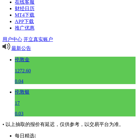
在线客服
财经日历
MT4下载
APP下载
推广优惠
用户中心
开立真实账户
最新公告
伦敦金
1272.60
0.04
伦敦银
17
0.03
• 以上抽取的报价有延迟，仅供参考，以交易平台为准。
每日精选
|