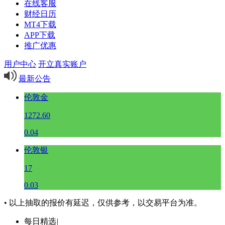
在线客服
财经日历
MT4下载
APP下载
推广优惠
用户中心
开立真实账户
最新公告
伦敦金
1272.60
0.04
伦敦银
17
0.03
• 以上抽取的报价有延迟，仅供参考，以交易平台为准。
每日精选
|