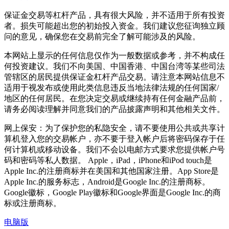
保证金交易等杠杆产品，具有很大风险，并不适用于所有投资
者。损失可能超出您的初始投入资金。我们建议您征询独立顾
问的意见，确保您在交易前完全了解可能涉及的风险。
本网站上显示的任何信息仅作为一般数据或参考，并不构成任
何投资建议。我们不向美国、中国香港、中国台湾等某些司法
管辖区的居民提供保证金杠杆产品交易。请注意本网站信息不
适用于视发布或使用此类信息违反当地法律法规的任何国家/
地区的任何居民。在您决定交易或继续持有任何金融产品前，
请务必阅读理解并同意我们的产品披露声明和其他相关文件。
网上保安：为了保护您的私隐安全，请不要使用公共或共享计
算机登入您的交易帐户，亦不要于登入帐户后将密码保存于任
何计算机或移动设备。我们不会以电邮方式要求您提供帐户号
码和密码等私人数据。 Apple，iPad，iPhone和iPod touch是
Apple Inc.的注册商标并在美国和其他国家注册。App Store是
Apple Inc.的服务标志，Android是Google Inc.的注册商标。
Google徽标，Google Play徽标和Google界面是Google Inc.的商
标或注册商标。
电脑版