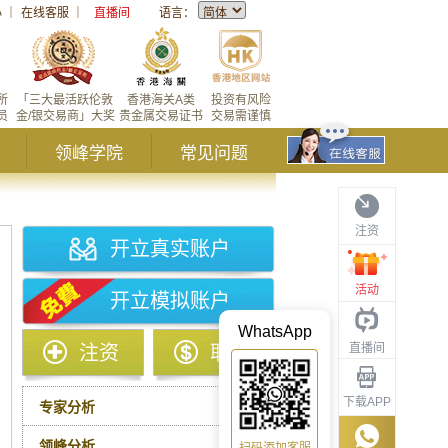
心
｜
在线客服
｜
直播间
语言：
所
「三大最活跃伦敦
香港海关A类
投资有风险
员
金/银交易商」大奖
贵金属交易证书
交易需谨慎
领峰学院
常见问题
注资
开立真实账户
活动
开立模拟账户
WhatsApp
直播间
注资
取款
下载APP
专家分析
领峰分析