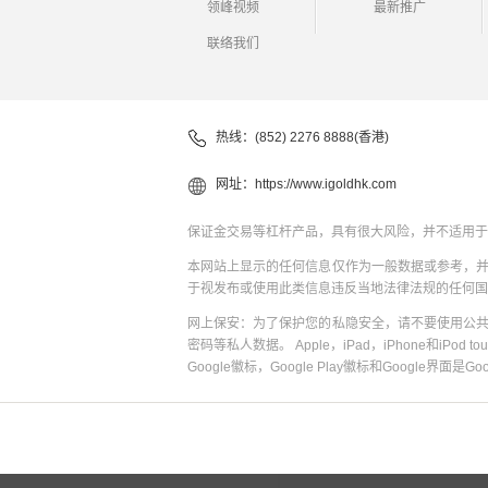
领峰视频
最新推广
联络我们
热线：(852) 2276 8888(香港)
网址：
https://www.igoldhk.com
保证金交易等杠杆产品，具有很大风险，并不适用于
本网站上显示的任何信息仅作为一般数据或参考，
于视发布或使用此类信息违反当地法律法规的任何国
网上保安：为了保护您的私隐安全，请不要使用公
密码等私人数据。 Apple，iPad，iPhone和iPod to
Google徽标，Google Play徽标和Google界面是G