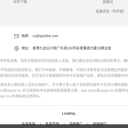
软件下载
直播间
直播讲堂（软件版）
电邮：
cs@igoldhk.com
地址：
香港九龙尖沙咀广东道100号彩星集团大厦19楼全层
所有投资者。损失可能超出您的初始投入资金。我们建议您征询独立顾问的意见，确
并不构成任何投资建议。我们不向美国、中国香港、中国台湾等某些司法管辖区的居民
家/地区的任何居民。在您决定交易或继续持有任何金融产品前，请务必阅读理解并
共或共享计算机登入您的交易帐户，亦不要于登入帐户后将密码保存于任何计算机或移
uch是Apple Inc.的注册商标并在美国和其他国家注册。App Store是Apple Inc.的服务标
oogle Inc.的商标或注册商标。
Loading...
私隐条款
|
免责声明
|
领峰推广
|
联络我们