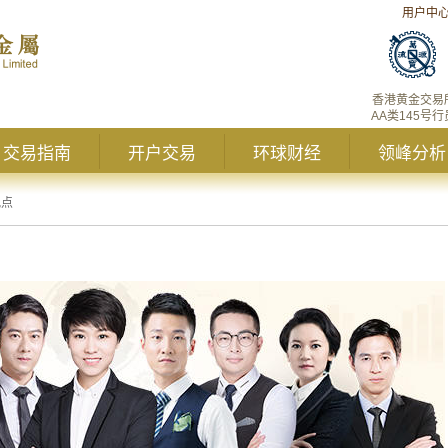
用户中
香港黄金交易
AA类145号行
交易指南
开户交易
环球财经
领峰分析
观点