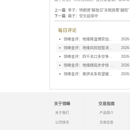
上一篇:
李子：特朗普“解放日”关税政策“越权”
下一篇:
薇子：空头延续中
每日评论
•
领峰金评：地缘降温博弈加剧 黄金等待议息指引
2026
•
领峰金评：地缘风险短暂消退 利率决议或定方向
2026
•
领峰金评：四千关口多空争夺 加息阴云笼罩金市
2026
•
领峰金评：地缘棋局步步惊 金价攀峰节节升
2026
•
领峰金评：美伊关系有望缓和 黄金趁势迅速反弹
2026
关于领峰
交易指南
关于我们
产品简介
公司快讯
交易信息