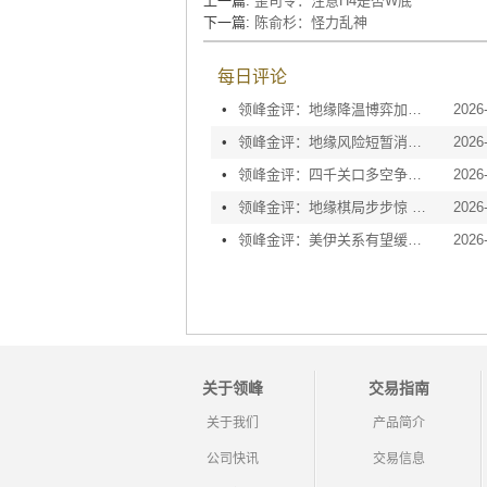
上一篇:
歪司令：注意H4是否W底
下一篇:
陈俞杉：怪力乱神
每日评论
•
领峰金评：地缘降温博弈加剧 黄金等待议息指引
2026
•
领峰金评：地缘风险短暂消退 利率决议或定方向
2026
•
领峰金评：四千关口多空争夺 加息阴云笼罩金市
2026
•
领峰金评：地缘棋局步步惊 金价攀峰节节升
2026
•
领峰金评：美伊关系有望缓和 黄金趁势迅速反弹
2026
关于领峰
交易指南
关于我们
产品简介
公司快讯
交易信息