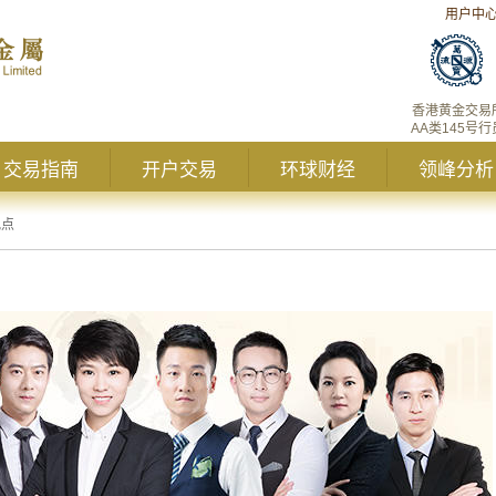
用户中
香港黄金交易
AA类145号行
交易指南
开户交易
环球财经
领峰分析
观点