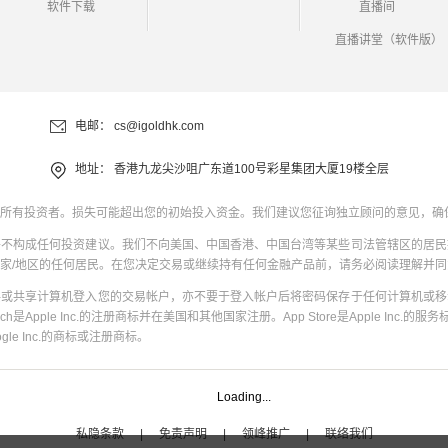
软件下载
直播间
直播讲堂（软件版）
电邮：
cs@igoldhk.com
地址：
香港九龙尖沙咀广东道100号彩星集团大厦19楼全层
所有投资者。损失可能超出您的初始投入资金。我们建议您征询独立顾问的意见，确
并不构成任何投资建议。我们不向美国、中国香港、中国台湾等某些司法管辖区的居民
家/地区的任何居民。在您决定交易或继续持有任何金融产品前，请务必阅读理解并
共或共享计算机登入您的交易帐户，亦不要于登入帐户后将密码保存于任何计算机或移
uch是Apple Inc.的注册商标并在美国和其他国家注册。App Store是Apple Inc.的服务标
oogle Inc.的商标或注册商标。
Loading...
私隐条款
|
免责声明
|
领峰推广
|
联络我们