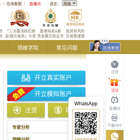
心
｜
在线客服
｜
直播间
语言：
所
「三大最活跃伦敦
香港海关A类
投资有风险
员
金/银交易商」大奖
贵金属交易证书
交易需谨慎
领峰学院
常见问题
注资
开立真实账户
活动
开立模拟账户
WhatsApp
直播间
注资
取款
下载APP
专家分析
领峰分析