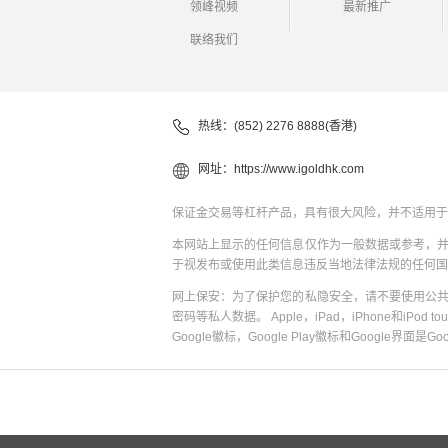
领峰视频
最新推广
联络我们
热线：(852) 2276 8888(香港)
网址：
https://www.igoldhk.com
保证金交易等杠杆产品，具有很大风险，并不适用于
本网站上显示的任何信息仅作为一般数据或参考，
于视发布或使用此类信息违反当地法律法规的任何国
网上保安：为了保护您的私隐安全，请不要使用公
密码等私人数据。 Apple，iPad，iPhone和iPod to
Google徽标，Google Play徽标和Google界面是G