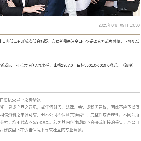
2025年04月09日 13:30
让日内低点有形成次低的嫌疑。交易者需关注今日市场是否选择反弹修复，可择机尝
0附近或以下可考虑轻仓入场多单，止损2987.0，目标3001.0-3019.0附近。（策略）
自愿接受以下免责条款：
资工具或产品之意见，或任何财务、法律、会计或税务建议，因此不应予以倚
相信资料之来源可靠，但本公司不保证其准确性、完整性或合理性。本网站所
参考，均不代表本公司观点。若因其内容造成阁下直接或间接的损失，本公司
司建议阁下在适当情况下寻求独立的专业意见。