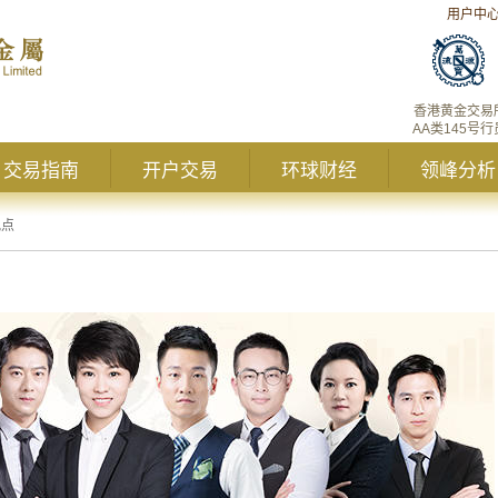
用户中
香港黄金交易
AA类145号行
交易指南
开户交易
环球财经
领峰分析
观点