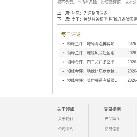
概不负责。市场有风险，投资需谨慎，故本公
上一篇:
沐风：先调整再做多
下一篇:
李子：特朗普关税“炸弹”推升避险买
每日评论
•
领峰金评：地缘降温博弈加剧 黄金等待议息指引
2026
•
领峰金评：地缘风险短暂消退 利率决议或定方向
2026
•
领峰金评：四千关口多空争夺 加息阴云笼罩金市
2026
•
领峰金评：地缘棋局步步惊 金价攀峰节节升
2026
•
领峰金评：美伊关系有望缓和 黄金趁势迅速反弹
2026
关于领峰
交易指南
关于我们
产品简介
公司快讯
交易信息