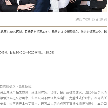
2025年03月27日 18:28
轨压力3030区域，目标朝向前高3057。稳健者寻找低吸机会，激进者逢高沽空。因
9.0，目标3040.2—3020.0附近（18:08）
自愿接受以下免责条款：
资工具或产品之意见，或任何财务、法律、会计或税务建议，因此不应予以倚
相信资料之来源可靠，但本公司不保证其准确性、完整性或合理性。本网站所
参考，均不代表本公司观点。若因其内容造成阁下直接或间接的损失，本公司