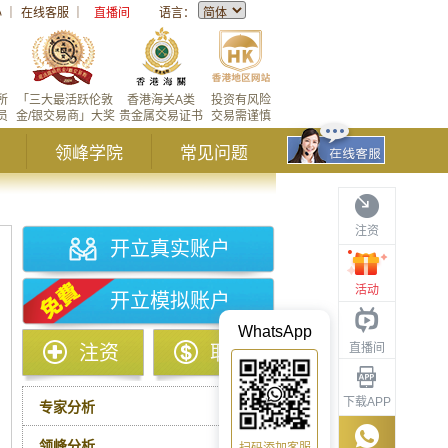
心
｜
在线客服
｜
直播间
语言：
所
「三大最活跃伦敦
香港海关A类
投资有风险
员
金/银交易商」大奖
贵金属交易证书
交易需谨慎
领峰学院
常见问题
注资
开立真实账户
活动
开立模拟账户
WhatsApp
直播间
注资
取款
下载APP
专家分析
领峰分析