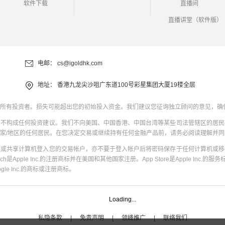
软件下载
直播间
直播讲堂（软件版）
电邮：
cs@igoldhk.com
地址：
香港九龙尖沙咀广东道100号彩星集团大厦19楼全层
所有投资者。损失可能超出您的初始投入资金。我们建议您征询独立顾问的意见，确
并不构成任何投资建议。我们不向美国、中国香港、中国台湾等某些司法管辖区的居民
家/地区的任何居民。在您决定交易或继续持有任何金融产品前，请务必阅读理解并
共或共享计算机登入您的交易帐户，亦不要于登入帐户后将密码保存于任何计算机或移
uch是Apple Inc.的注册商标并在美国和其他国家注册。App Store是Apple Inc.的服务标
oogle Inc.的商标或注册商标。
Loading...
私隐条款
|
免责声明
|
领峰推广
|
联络我们