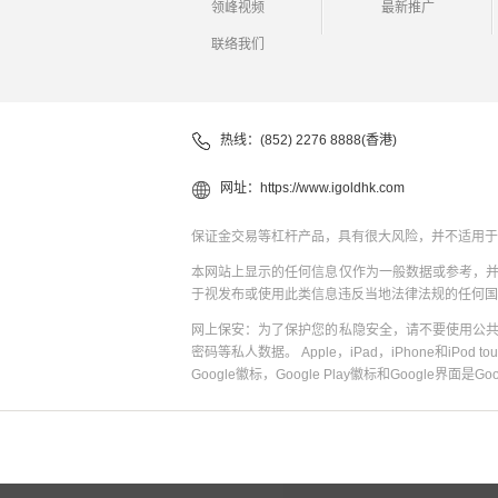
领峰视频
最新推广
联络我们
热线：(852) 2276 8888(香港)
网址：
https://www.igoldhk.com
保证金交易等杠杆产品，具有很大风险，并不适用于
本网站上显示的任何信息仅作为一般数据或参考，
于视发布或使用此类信息违反当地法律法规的任何国
网上保安：为了保护您的私隐安全，请不要使用公
密码等私人数据。 Apple，iPad，iPhone和iPod to
Google徽标，Google Play徽标和Google界面是G