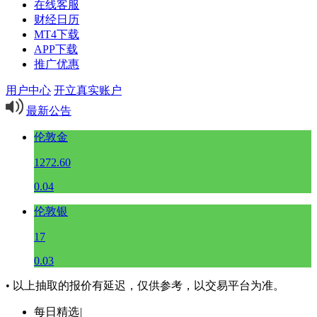
在线客服
财经日历
MT4下载
APP下载
推广优惠
用户中心
开立真实账户
最新公告
伦敦金
1272.60
0.04
伦敦银
17
0.03
• 以上抽取的报价有延迟，仅供参考，以交易平台为准。
每日精选
|