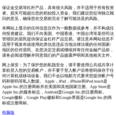
保证金交易等杠杆产品，具有很大风险，并不适用于所有投资
者。损失可能超出您的初始投入资金。我们建议您征询独立顾
问的意见，确保您在交易前完全了解可能涉及的风险。
本网站上显示的任何信息仅作为一般数据或参考，并不构成任
何投资建议。我们不向美国、中国香港、中国台湾等某些司法
管辖区的居民提供保证金杠杆产品交易。请注意本网站信息不
适用于视发布或使用此类信息违反当地法律法规的任何国家/
地区的任何居民。在您决定交易或继续持有任何金融产品前，
请务必阅读理解并同意我们的产品披露声明和其他相关文件。
网上保安：为了保护您的私隐安全，请不要使用公共或共享计
算机登入您的交易帐户，亦不要于登入帐户后将密码保存于任
何计算机或移动设备。我们不会以电邮方式要求您提供帐户号
码和密码等私人数据。 Apple，iPad，iPhone和iPod touch是
Apple Inc.的注册商标并在美国和其他国家注册。App Store是
Apple Inc.的服务标志，Android是Google Inc.的注册商标。
Google徽标，Google Play徽标和Google界面是Google Inc.的商
标或注册商标。
电脑版