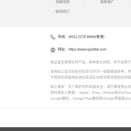
领峰视频
最新推广
联络我们
热线：(852) 2276 8888(香港)
网址：
https://www.igoldhk.com
保证金交易等杠杆产品，具有很大风险，并不适用于
本网站上显示的任何信息仅作为一般数据或参考，
于视发布或使用此类信息违反当地法律法规的任何国
网上保安：为了保护您的私隐安全，请不要使用公
密码等私人数据。 Apple，iPad，iPhone和iPod to
Google徽标，Google Play徽标和Google界面是G