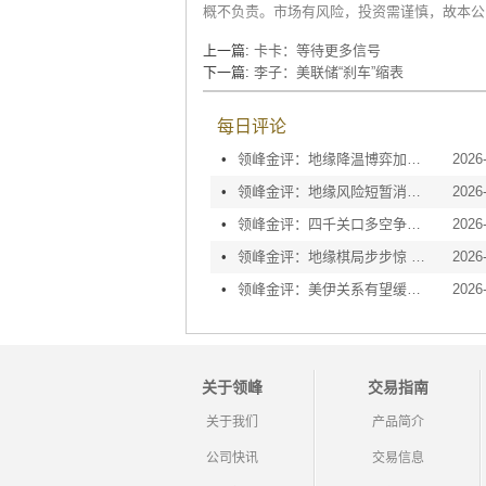
概不负责。市场有风险，投资需谨慎，故本公
上一篇:
卡卡：等待更多信号
下一篇:
李子：美联储“刹车”缩表
每日评论
•
领峰金评：地缘降温博弈加剧 黄金等待议息指引
2026
•
领峰金评：地缘风险短暂消退 利率决议或定方向
2026
•
领峰金评：四千关口多空争夺 加息阴云笼罩金市
2026
•
领峰金评：地缘棋局步步惊 金价攀峰节节升
2026
•
领峰金评：美伊关系有望缓和 黄金趁势迅速反弹
2026
关于领峰
交易指南
关于我们
产品简介
公司快讯
交易信息