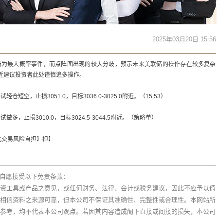
2025年03月20日 15:56
仍为最大概率事件，而点阵图出现的较大分歧，预示未来美联储的操作存在较多复杂
附近建议投资者此处谨慎追多操作。
轻仓短空，止损3051.0，目标3036.0-3025.0附近。（15:53）
试做多，止损3010.0，目标3024.5-3044.5附近。（策略单）
此交易风险自担】担】
自愿接受以下免责条款：
资工具或产品之意见，或任何财务、法律、会计或税务建议，因此不应予以倚
相信资料之来源可靠，但本公司不保证其准确性、完整性或合理性。本网站所
参考，均不代表本公司观点。若因其内容造成阁下直接或间接的损失，本公司