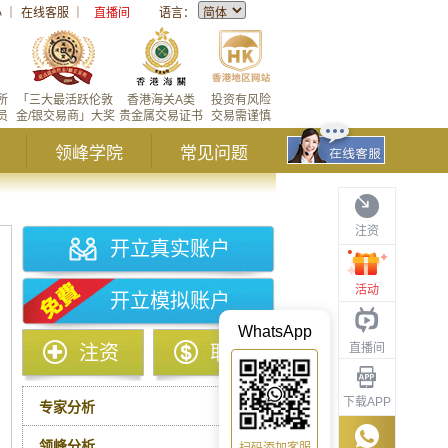
心
｜
在线客服
｜
直播间
语言：
所
「三大最活跃伦敦
香港海关A类
投资有风险
员
金/银交易商」大奖
贵金属交易证书
交易需谨慎
领峰学院
常见问题
注资
开立真实账户
活动
开立模拟账户
WhatsApp
直播间
注资
取款
下载APP
专家分析
领峰分析