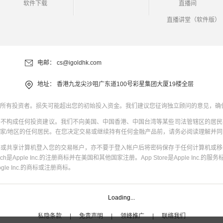
软件下载
直播间
直播讲堂（软件版）
电邮：
cs@igoldhk.com
地址：
香港九龙尖沙咀广东道100号彩星集团大厦19楼全层
所有投资者。损失可能超出您的初始投入资金。我们建议您征询独立顾问的意见，确
并不构成任何投资建议。我们不向美国、中国香港、中国台湾等某些司法管辖区的居民
家/地区的任何居民。在您决定交易或继续持有任何金融产品前，请务必阅读理解并
共或共享计算机登入您的交易帐户，亦不要于登入帐户后将密码保存于任何计算机或移
uch是Apple Inc.的注册商标并在美国和其他国家注册。App Store是Apple Inc.的服务标
oogle Inc.的商标或注册商标。
Loading...
私隐条款
|
免责声明
|
领峰推广
|
联络我们