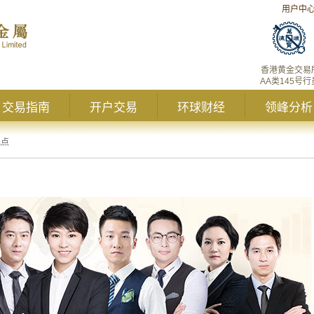
用户中
香港黄金交易
AA类145号行
交易指南
开户交易
环球财经
领峰分析
观点