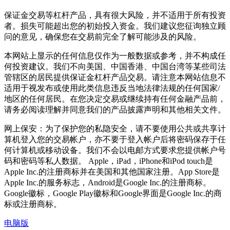
保证金交易等杠杆产品，具有很大风险，并不适用于所有投资
者。损失可能超出您的初始投入资金。我们建议您征询独立顾
问的意见，确保您在交易前完全了解可能涉及的风险。
本网站上显示的任何信息仅作为一般数据或参考，并不构成任
何投资建议。我们不向美国、中国香港、中国台湾等某些司法
管辖区的居民提供保证金杠杆产品交易。请注意本网站信息不
适用于视发布或使用此类信息违反当地法律法规的任何国家/
地区的任何居民。在您决定交易或继续持有任何金融产品前，
请务必阅读理解并同意我们的产品披露声明和其他相关文件。
网上保安：为了保护您的私隐安全，请不要使用公共或共享计
算机登入您的交易帐户，亦不要于登入帐户后将密码保存于任
何计算机或移动设备。我们不会以电邮方式要求您提供帐户号
码和密码等私人数据。 Apple，iPad，iPhone和iPod touch是
Apple Inc.的注册商标并在美国和其他国家注册。App Store是
Apple Inc.的服务标志，Android是Google Inc.的注册商标。
Google徽标，Google Play徽标和Google界面是Google Inc.的商
标或注册商标。
电脑版