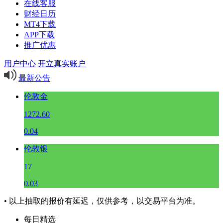
在线客服
财经日历
MT4下载
APP下载
推广优惠
用户中心
开立真实账户
最新公告
伦敦金
1272.60
0.04
伦敦银
17
0.03
• 以上抽取的报价有延迟，仅供参考，以交易平台为准。
每日精选
|