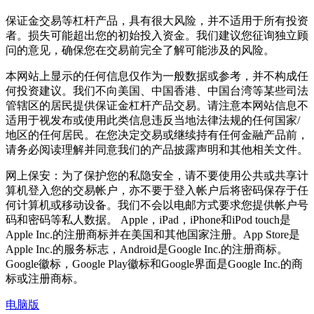
保证金交易等杠杆产品，具有很大风险，并不适用于所有投资
者。损失可能超出您的初始投入资金。我们建议您征询独立顾
问的意见，确保您在交易前完全了解可能涉及的风险。
本网站上显示的任何信息仅作为一般数据或参考，并不构成任
何投资建议。我们不向美国、中国香港、中国台湾等某些司法
管辖区的居民提供保证金杠杆产品交易。请注意本网站信息不
适用于视发布或使用此类信息违反当地法律法规的任何国家/
地区的任何居民。在您决定交易或继续持有任何金融产品前，
请务必阅读理解并同意我们的产品披露声明和其他相关文件。
网上保安：为了保护您的私隐安全，请不要使用公共或共享计
算机登入您的交易帐户，亦不要于登入帐户后将密码保存于任
何计算机或移动设备。我们不会以电邮方式要求您提供帐户号
码和密码等私人数据。 Apple，iPad，iPhone和iPod touch是
Apple Inc.的注册商标并在美国和其他国家注册。App Store是
Apple Inc.的服务标志，Android是Google Inc.的注册商标。
Google徽标，Google Play徽标和Google界面是Google Inc.的商
标或注册商标。
电脑版