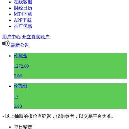
在线客服
财经日历
MT4下载
APP下载
推广优惠
用户中心
开立真实账户
最新公告
伦敦金
1272.60
0.04
伦敦银
17
0.03
• 以上抽取的报价有延迟，仅供参考，以交易平台为准。
每日精选
|