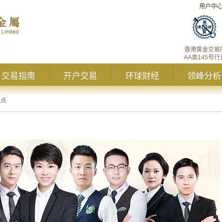
用户中
香港黄金交易
AA类145号行
交易指南
开户交易
环球财经
领峰分析
观点