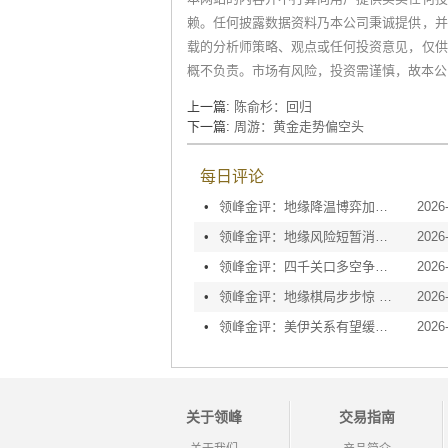
赖。任何披露数据资料乃本公司秉诚提供，并
载的分析师策略、观点或任何投资意见，仅供
概不负责。市场有风险，投资需谨慎，故本公
上一篇:
陈俞杉：回归
下一篇:
周游：黄金走势偏空头
每日评论
•
领峰金评：地缘降温博弈加剧 黄金等待议息指引
2026
•
领峰金评：地缘风险短暂消退 利率决议或定方向
2026
•
领峰金评：四千关口多空争夺 加息阴云笼罩金市
2026
•
领峰金评：地缘棋局步步惊 金价攀峰节节升
2026
•
领峰金评：美伊关系有望缓和 黄金趁势迅速反弹
2026
关于领峰
交易指南