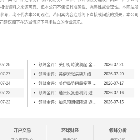
相信资料之来源可靠，但本公司不保证其准确性、完整性或合理性。本网站所
参考，均不代表本公司观点。若因其内容造成阁下直接或间接的损失，本公司
司建议阁下在适当情况下寻求独立的专业意见。
-07-28
•
领峰金评：美伊对峙波澜起 金价横盘等风起
2026-07-21
-07-27
•
领峰金评：美伊紧张局势升级 黄金险守4000关口
2026-07-20
-07-24
•
领峰金评：美伊局势阴霾笼罩 黄金再度失守4000
2026-07-17
-07-23
•
领峰金评：通胀反复悬利剑 避险买盘撑金价
2026-07-16
-07-22
•
领峰金评：加息预期骤降温 避险情绪渐升温
2026-07-15
开户交易
环球财经
领峰分析