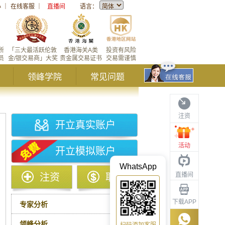
心
｜
在线客服
｜
直播间
语言：
所
「三大最活跃伦敦
香港海关A类
投资有风险
员
金/银交易商」大奖
贵金属交易证书
交易需谨慎
领峰学院
常见问题
注资
开立真实账户
活动
开立模拟账户
WhatsApp
直播间
注资
取款
下载APP
专家分析
领峰分析