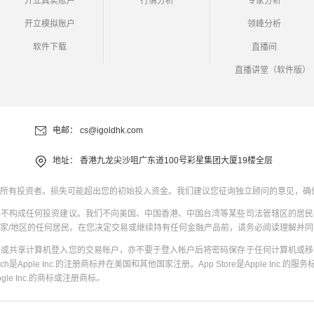
开立真实账户
行情分析
专家分析
开立模拟账户
领峰分析
软件下载
直播间
直播讲堂（软件版）
电邮：
cs@igoldhk.com
地址：
香港九龙尖沙咀广东道100号彩星集团大厦19楼全层
所有投资者。损失可能超出您的初始投入资金。我们建议您征询独立顾问的意见，确
并不构成任何投资建议。我们不向美国、中国香港、中国台湾等某些司法管辖区的居民
家/地区的任何居民。在您决定交易或继续持有任何金融产品前，请务必阅读理解并
共或共享计算机登入您的交易帐户，亦不要于登入帐户后将密码保存于任何计算机或移
uch是Apple Inc.的注册商标并在美国和其他国家注册。App Store是Apple Inc.的服务标
oogle Inc.的商标或注册商标。