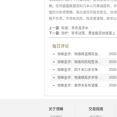
赖。任何披露数据资料乃本公司秉诚提供，并
载的分析师策略、观点或任何投资意见，仅供
概不负责。市场有风险，投资需谨慎，故本公
上一篇:
安迪：非农泼凉水
下一篇:
浩柠：非农动荡，黄金能否扶摇直上
每日评论
•
领峰金评：地缘降温博弈加剧 黄金等待议息指引
2026
•
领峰金评：地缘风险短暂消退 利率决议或定方向
2026
•
领峰金评：四千关口多空争夺 加息阴云笼罩金市
2026
•
领峰金评：地缘棋局步步惊 金价攀峰节节升
2026
•
领峰金评：美伊关系有望缓和 黄金趁势迅速反弹
2026
关于领峰
交易指南