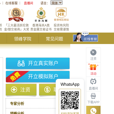
心
｜
在线客服
｜
直播间
语言：
所
「三大最活跃伦敦
香港海关A类
投资有风险
员
金/银交易商」大奖
贵金属交易证书
交易需谨慎
领峰学院
常见问题
注资
开立真实账户
活动
开立模拟账户
WhatsApp
直播间
注资
取款
下载APP
专家分析
领峰分析