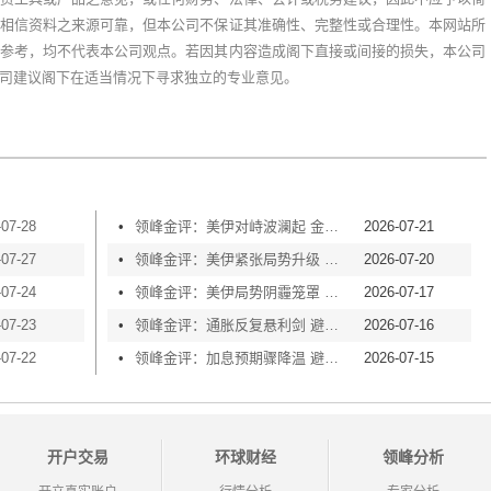
相信资料之来源可靠，但本公司不保证其准确性、完整性或合理性。本网站所
参考，均不代表本公司观点。若因其内容造成阁下直接或间接的损失，本公司
司建议阁下在适当情况下寻求独立的专业意见。
-07-28
•
领峰金评：美伊对峙波澜起 金价横盘等风起
2026-07-21
-07-27
•
领峰金评：美伊紧张局势升级 黄金险守4000关口
2026-07-20
-07-24
•
领峰金评：美伊局势阴霾笼罩 黄金再度失守4000
2026-07-17
-07-23
•
领峰金评：通胀反复悬利剑 避险买盘撑金价
2026-07-16
-07-22
•
领峰金评：加息预期骤降温 避险情绪渐升温
2026-07-15
开户交易
环球财经
领峰分析