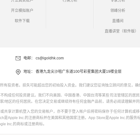
开立真实账户
行情分析
专家分析
开立模拟账户
领峰分析
软件下载
直播间
直播讲堂（软件版）
电邮：
cs@igoldhk.com
地址：
香港九龙尖沙咀广东道100号彩星集团大厦19楼全层
所有投资者。损失可能超出您的初始投入资金。我们建议您征询独立顾问的意见，确
并不构成任何投资建议。我们不向美国、中国香港、中国台湾等某些司法管辖区的居民
家/地区的任何居民。在您决定交易或继续持有任何金融产品前，请务必阅读理解并
共或共享计算机登入您的交易帐户，亦不要于登入帐户后将密码保存于任何计算机或移
uch是Apple Inc.的注册商标并在美国和其他国家注册。App Store是Apple Inc.的服务标
oogle Inc.的商标或注册商标。