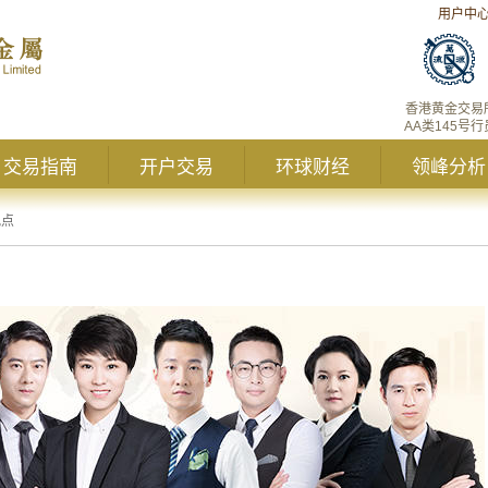
用户中
香港黄金交易
AA类145号行
交易指南
开户交易
环球财经
领峰分析
观点