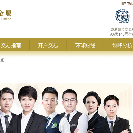
用户中
香港黄金交易
AA类145号行
交易指南
开户交易
环球财经
领峰分析
观点