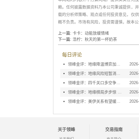
赖。任何披露数据资料乃本公司秉诚提供，并
载的分析师策略、观点或任何投资意见，仅供
概不负责。市场有风险，投资需谨慎，故本公
上一篇:
卡卡：动能放缓情绪
下一篇:
浩柠：秋天的第一杯奶茶
每日评论
•
领峰金评：地缘降温博弈加剧 黄金等待议息指引
2026
•
领峰金评：地缘风险短暂消退 利率决议或定方向
2026
•
领峰金评：四千关口多空争夺 加息阴云笼罩金市
2026
•
领峰金评：地缘棋局步步惊 金价攀峰节节升
2026
•
领峰金评：美伊关系有望缓和 黄金趁势迅速反弹
2026
关于领峰
交易指南