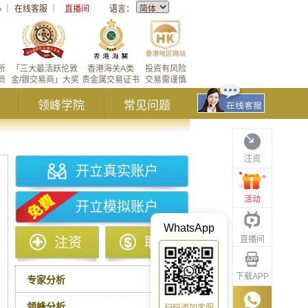
心
｜
在线客服
｜
直播间
语言：
所
「三大最活跃伦敦
香港海关A类
投资有风险
员
金/银交易商」大奖
贵金属交易证书
交易需谨慎
领峰学院
常见问题
注资
开立真实账户
活动
开立模拟账户
WhatsApp
直播间
注资
取款
下载APP
专家分析
领峰分析