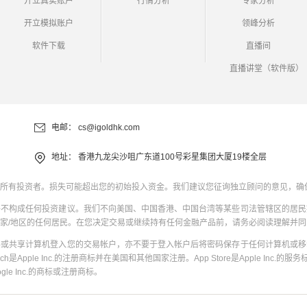
开立真实账户
行情分析
专家分析
开立模拟账户
领峰分析
软件下载
直播间
直播讲堂（软件版）
电邮：
cs@igoldhk.com
地址：
香港九龙尖沙咀广东道100号彩星集团大厦19楼全层
所有投资者。损失可能超出您的初始投入资金。我们建议您征询独立顾问的意见，确
并不构成任何投资建议。我们不向美国、中国香港、中国台湾等某些司法管辖区的居民
家/地区的任何居民。在您决定交易或继续持有任何金融产品前，请务必阅读理解并
共或共享计算机登入您的交易帐户，亦不要于登入帐户后将密码保存于任何计算机或移
uch是Apple Inc.的注册商标并在美国和其他国家注册。App Store是Apple Inc.的服务标
oogle Inc.的商标或注册商标。