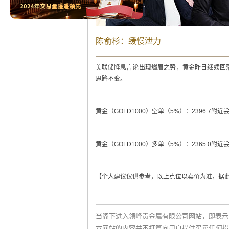
陈俞杉：缓慢泄力
美联储降息言论出现燃眉之势，黄金昨日继续回
思路不变。
黄金（GOLD1000）空单（5%）：2396.7附近尝
黄金（GOLD1000）多单（5%）：2365.0附近尝
【个人建议仅供参考，以上点位以卖价为准，据
当阁下进入领峰贵金属有限公司网站，即表示
本网站的内容并不打算向用户提供买卖任何投