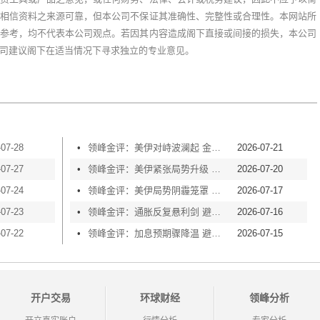
相信资料之来源可靠，但本公司不保证其准确性、完整性或合理性。本网站所
参考，均不代表本公司观点。若因其内容造成阁下直接或间接的损失，本公司
司建议阁下在适当情况下寻求独立的专业意见。
-07-28
•
领峰金评：美伊对峙波澜起 金价横盘等风起
2026-07-21
-07-27
•
领峰金评：美伊紧张局势升级 黄金险守4000关口
2026-07-20
-07-24
•
领峰金评：美伊局势阴霾笼罩 黄金再度失守4000
2026-07-17
-07-23
•
领峰金评：通胀反复悬利剑 避险买盘撑金价
2026-07-16
-07-22
•
领峰金评：加息预期骤降温 避险情绪渐升温
2026-07-15
开户交易
环球财经
领峰分析