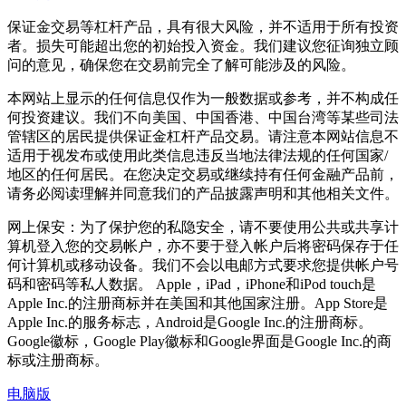
保证金交易等杠杆产品，具有很大风险，并不适用于所有投资
者。损失可能超出您的初始投入资金。我们建议您征询独立顾
问的意见，确保您在交易前完全了解可能涉及的风险。
本网站上显示的任何信息仅作为一般数据或参考，并不构成任
何投资建议。我们不向美国、中国香港、中国台湾等某些司法
管辖区的居民提供保证金杠杆产品交易。请注意本网站信息不
适用于视发布或使用此类信息违反当地法律法规的任何国家/
地区的任何居民。在您决定交易或继续持有任何金融产品前，
请务必阅读理解并同意我们的产品披露声明和其他相关文件。
网上保安：为了保护您的私隐安全，请不要使用公共或共享计
算机登入您的交易帐户，亦不要于登入帐户后将密码保存于任
何计算机或移动设备。我们不会以电邮方式要求您提供帐户号
码和密码等私人数据。 Apple，iPad，iPhone和iPod touch是
Apple Inc.的注册商标并在美国和其他国家注册。App Store是
Apple Inc.的服务标志，Android是Google Inc.的注册商标。
Google徽标，Google Play徽标和Google界面是Google Inc.的商
标或注册商标。
电脑版