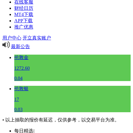
在线客服
财经日历
MT4下载
APP下载
推广优惠
用户中心
开立真实账户
最新公告
伦敦金
1272.60
0.04
伦敦银
17
0.03
• 以上抽取的报价有延迟，仅供参考，以交易平台为准。
每日精选
|