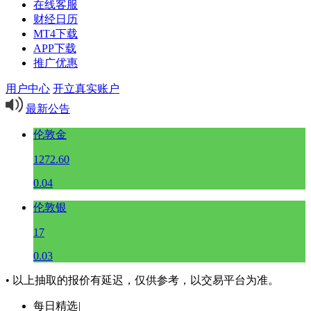
在线客服
财经日历
MT4下载
APP下载
推广优惠
用户中心
开立真实账户
最新公告
伦敦金
1272.60
0.04
伦敦银
17
0.03
• 以上抽取的报价有延迟，仅供参考，以交易平台为准。
每日精选
|