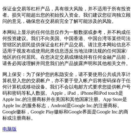
保证金交易等杠杆产品，具有很大风险，并不适用于所有投资
者。损失可能超出您的初始投入资金。我们建议您征询独立顾
问的意见，确保您在交易前完全了解可能涉及的风险。
本网站上显示的任何信息仅作为一般数据或参考，并不构成任
何投资建议。我们不向美国、中国香港、中国台湾等某些司法
管辖区的居民提供保证金杠杆产品交易。请注意本网站信息不
适用于视发布或使用此类信息违反当地法律法规的任何国家/
地区的任何居民。在您决定交易或继续持有任何金融产品前，
请务必阅读理解并同意我们的产品披露声明和其他相关文件。
网上保安：为了保护您的私隐安全，请不要使用公共或共享计
算机登入您的交易帐户，亦不要于登入帐户后将密码保存于任
何计算机或移动设备。我们不会以电邮方式要求您提供帐户号
码和密码等私人数据。 Apple，iPad，iPhone和iPod touch是
Apple Inc.的注册商标并在美国和其他国家注册。App Store是
Apple Inc.的服务标志，Android是Google Inc.的注册商标。
Google徽标，Google Play徽标和Google界面是Google Inc.的商
标或注册商标。
电脑版