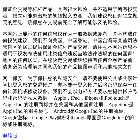
保证金交易等杠杆产品，具有很大风险，并不适用于所有投资
者。损失可能超出您的初始投入资金。我们建议您征询独立顾
问的意见，确保您在交易前完全了解可能涉及的风险。
本网站上显示的任何信息仅作为一般数据或参考，并不构成任
何投资建议。我们不向美国、中国香港、中国台湾等某些司法
管辖区的居民提供保证金杠杆产品交易。请注意本网站信息不
适用于视发布或使用此类信息违反当地法律法规的任何国家/
地区的任何居民。在您决定交易或继续持有任何金融产品前，
请务必阅读理解并同意我们的产品披露声明和其他相关文件。
网上保安：为了保护您的私隐安全，请不要使用公共或共享计
算机登入您的交易帐户，亦不要于登入帐户后将密码保存于任
何计算机或移动设备。我们不会以电邮方式要求您提供帐户号
码和密码等私人数据。 Apple，iPad，iPhone和iPod touch是
Apple Inc.的注册商标并在美国和其他国家注册。App Store是
Apple Inc.的服务标志，Android是Google Inc.的注册商标。
Google徽标，Google Play徽标和Google界面是Google Inc.的商
标或注册商标。
电脑版