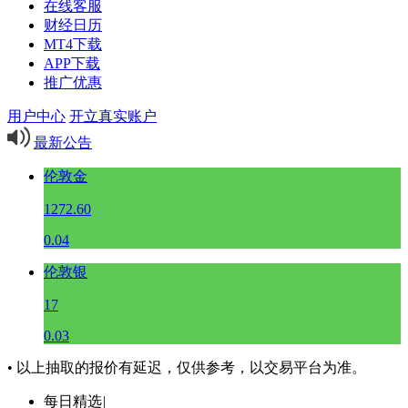
在线客服
财经日历
MT4下载
APP下载
推广优惠
用户中心
开立真实账户
最新公告
伦敦金
1272.60
0.04
伦敦银
17
0.03
• 以上抽取的报价有延迟，仅供参考，以交易平台为准。
每日精选
|