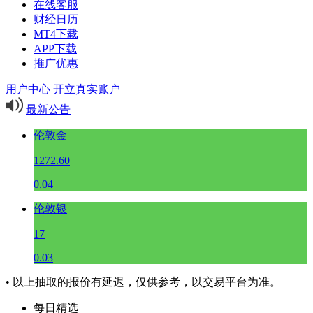
在线客服
财经日历
MT4下载
APP下载
推广优惠
用户中心
开立真实账户
最新公告
伦敦金
1272.60
0.04
伦敦银
17
0.03
• 以上抽取的报价有延迟，仅供参考，以交易平台为准。
每日精选
|