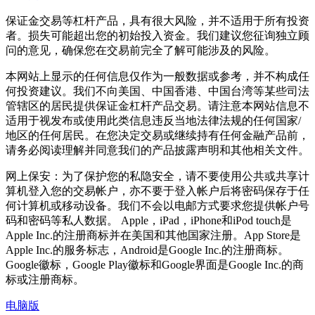
保证金交易等杠杆产品，具有很大风险，并不适用于所有投资
者。损失可能超出您的初始投入资金。我们建议您征询独立顾
问的意见，确保您在交易前完全了解可能涉及的风险。
本网站上显示的任何信息仅作为一般数据或参考，并不构成任
何投资建议。我们不向美国、中国香港、中国台湾等某些司法
管辖区的居民提供保证金杠杆产品交易。请注意本网站信息不
适用于视发布或使用此类信息违反当地法律法规的任何国家/
地区的任何居民。在您决定交易或继续持有任何金融产品前，
请务必阅读理解并同意我们的产品披露声明和其他相关文件。
网上保安：为了保护您的私隐安全，请不要使用公共或共享计
算机登入您的交易帐户，亦不要于登入帐户后将密码保存于任
何计算机或移动设备。我们不会以电邮方式要求您提供帐户号
码和密码等私人数据。 Apple，iPad，iPhone和iPod touch是
Apple Inc.的注册商标并在美国和其他国家注册。App Store是
Apple Inc.的服务标志，Android是Google Inc.的注册商标。
Google徽标，Google Play徽标和Google界面是Google Inc.的商
标或注册商标。
电脑版