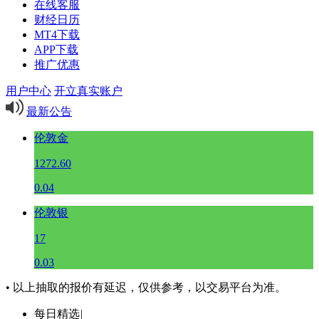
在线客服
财经日历
MT4下载
APP下载
推广优惠
用户中心
开立真实账户
最新公告
伦敦金
1272.60
0.04
伦敦银
17
0.03
• 以上抽取的报价有延迟，仅供参考，以交易平台为准。
每日精选
|