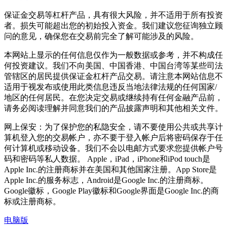
保证金交易等杠杆产品，具有很大风险，并不适用于所有投资
者。损失可能超出您的初始投入资金。我们建议您征询独立顾
问的意见，确保您在交易前完全了解可能涉及的风险。
本网站上显示的任何信息仅作为一般数据或参考，并不构成任
何投资建议。我们不向美国、中国香港、中国台湾等某些司法
管辖区的居民提供保证金杠杆产品交易。请注意本网站信息不
适用于视发布或使用此类信息违反当地法律法规的任何国家/
地区的任何居民。在您决定交易或继续持有任何金融产品前，
请务必阅读理解并同意我们的产品披露声明和其他相关文件。
网上保安：为了保护您的私隐安全，请不要使用公共或共享计
算机登入您的交易帐户，亦不要于登入帐户后将密码保存于任
何计算机或移动设备。我们不会以电邮方式要求您提供帐户号
码和密码等私人数据。 Apple，iPad，iPhone和iPod touch是
Apple Inc.的注册商标并在美国和其他国家注册。App Store是
Apple Inc.的服务标志，Android是Google Inc.的注册商标。
Google徽标，Google Play徽标和Google界面是Google Inc.的商
标或注册商标。
电脑版