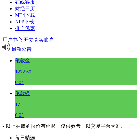
在线客服
财经日历
MT4下载
APP下载
推广优惠
用户中心
开立真实账户
最新公告
伦敦金
1272.60
0.04
伦敦银
17
0.03
• 以上抽取的报价有延迟，仅供参考，以交易平台为准。
每日精选
|