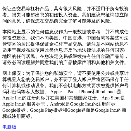
保证金交易等杠杆产品，具有很大风险，并不适用于所有投资
者。损失可能超出您的初始投入资金。我们建议您征询独立顾
问的意见，确保您在交易前完全了解可能涉及的风险。
本网站上显示的任何信息仅作为一般数据或参考，并不构成任
何投资建议。我们不向美国、中国香港、中国台湾等某些司法
管辖区的居民提供保证金杠杆产品交易。请注意本网站信息不
适用于视发布或使用此类信息违反当地法律法规的任何国家/
地区的任何居民。在您决定交易或继续持有任何金融产品前，
请务必阅读理解并同意我们的产品披露声明和其他相关文件。
网上保安：为了保护您的私隐安全，请不要使用公共或共享计
算机登入您的交易帐户，亦不要于登入帐户后将密码保存于任
何计算机或移动设备。我们不会以电邮方式要求您提供帐户号
码和密码等私人数据。 Apple，iPad，iPhone和iPod touch是
Apple Inc.的注册商标并在美国和其他国家注册。App Store是
Apple Inc.的服务标志，Android是Google Inc.的注册商标。
Google徽标，Google Play徽标和Google界面是Google Inc.的商
标或注册商标。
电脑版