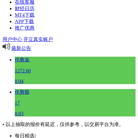
在线客服
财经日历
MT4下载
APP下载
推广优惠
用户中心
开立真实账户
最新公告
伦敦金
1272.60
0.04
伦敦银
17
0.03
• 以上抽取的报价有延迟，仅供参考，以交易平台为准。
每日精选
|