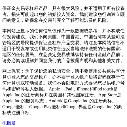
保证金交易等杠杆产品，具有很大风险，并不适用于所有投资
者。损失可能超出您的初始投入资金。我们建议您征询独立顾
问的意见，确保您在交易前完全了解可能涉及的风险。
本网站上显示的任何信息仅作为一般数据或参考，并不构成任
何投资建议。我们不向美国、中国香港、中国台湾等某些司法
管辖区的居民提供保证金杠杆产品交易。请注意本网站信息不
适用于视发布或使用此类信息违反当地法律法规的任何国家/
地区的任何居民。在您决定交易或继续持有任何金融产品前，
请务必阅读理解并同意我们的产品披露声明和其他相关文件。
网上保安：为了保护您的私隐安全，请不要使用公共或共享计
算机登入您的交易帐户，亦不要于登入帐户后将密码保存于任
何计算机或移动设备。我们不会以电邮方式要求您提供帐户号
码和密码等私人数据。 Apple，iPad，iPhone和iPod touch是
Apple Inc.的注册商标并在美国和其他国家注册。App Store是
Apple Inc.的服务标志，Android是Google Inc.的注册商标。
Google徽标，Google Play徽标和Google界面是Google Inc.的商
标或注册商标。
电脑版