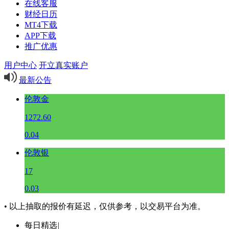
在线客服
财经日历
MT4下载
APP下载
推广优惠
用户中心
开立真实账户
最新公告
伦敦金
1272.60
0.04
伦敦银
17
0.03
• 以上抽取的报价有延迟，仅供参考，以交易平台为准。
每日精选
|