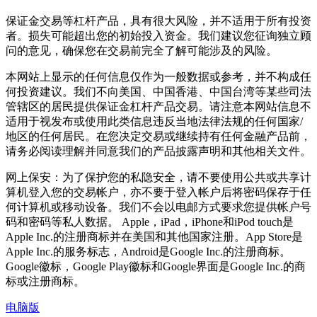
保证金交易等杠杆产品，具有很大风险，并不适用于所有投资
者。损失可能超出您的初始投入资金。我们建议您征询独立顾
问的意见，确保您在交易前完全了解可能涉及的风险。
本网站上显示的任何信息仅作为一般数据或参考，并不构成任
何投资建议。我们不向美国、中国香港、中国台湾等某些司法
管辖区的居民提供保证金杠杆产品交易。请注意本网站信息不
适用于视发布或使用此类信息违反当地法律法规的任何国家/
地区的任何居民。在您决定交易或继续持有任何金融产品前，
请务必阅读理解并同意我们的产品披露声明和其他相关文件。
网上保安：为了保护您的私隐安全，请不要使用公共或共享计
算机登入您的交易帐户，亦不要于登入帐户后将密码保存于任
何计算机或移动设备。我们不会以电邮方式要求您提供帐户号
码和密码等私人数据。 Apple，iPad，iPhone和iPod touch是
Apple Inc.的注册商标并在美国和其他国家注册。App Store是
Apple Inc.的服务标志，Android是Google Inc.的注册商标。
Google徽标，Google Play徽标和Google界面是Google Inc.的商
标或注册商标。
电脑版