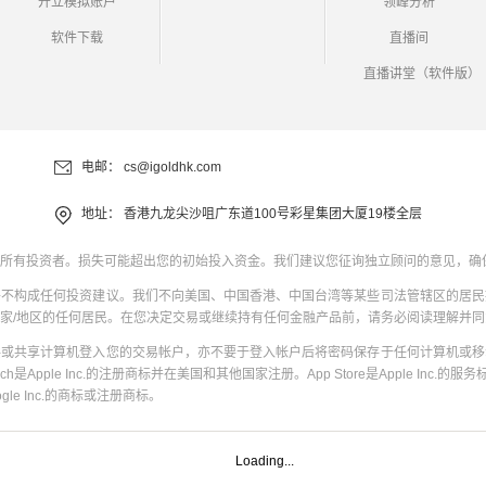
开立模拟账户
领峰分析
软件下载
直播间
直播讲堂（软件版）
电邮：
cs@igoldhk.com
地址：
香港九龙尖沙咀广东道100号彩星集团大厦19楼全层
所有投资者。损失可能超出您的初始投入资金。我们建议您征询独立顾问的意见，确
并不构成任何投资建议。我们不向美国、中国香港、中国台湾等某些司法管辖区的居民
家/地区的任何居民。在您决定交易或继续持有任何金融产品前，请务必阅读理解并
共或共享计算机登入您的交易帐户，亦不要于登入帐户后将密码保存于任何计算机或移
uch是Apple Inc.的注册商标并在美国和其他国家注册。App Store是Apple Inc.的服务标
oogle Inc.的商标或注册商标。
Loading...