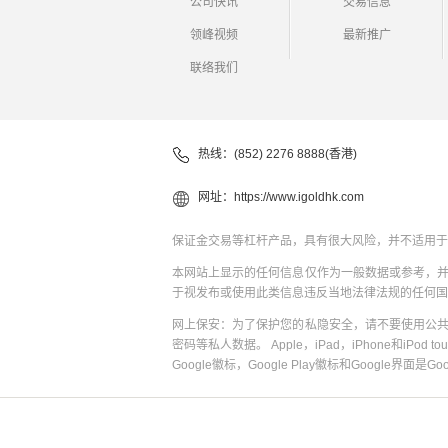
公司快讯
交易信息
领峰视频
最新推广
联络我们
热线：(852) 2276 8888(香港)
网址：
https://www.igoldhk.com
保证金交易等杠杆产品，具有很大风险，并不适用于
本网站上显示的任何信息仅作为一般数据或参考，
于视发布或使用此类信息违反当地法律法规的任何国
网上保安：为了保护您的私隐安全，请不要使用公
密码等私人数据。 Apple，iPad，iPhone和iPod to
Google徽标，Google Play徽标和Google界面是G