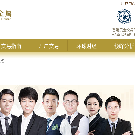
用户中
香港黄金交易
AA类145号行
交易指南
开户交易
环球财经
领峰分析
观点