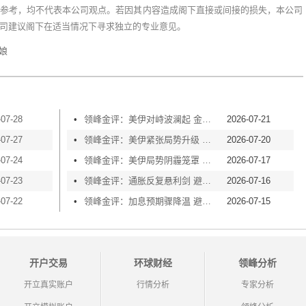
参考，均不代表本公司观点。若因其内容造成阁下直接或间接的损失，本公司
司建议阁下在适当情况下寻求独立的专业意见。
娘
-07-28
•
领峰金评：美伊对峙波澜起 金价横盘等风起
2026-07-21
-07-27
•
领峰金评：美伊紧张局势升级 黄金险守4000关口
2026-07-20
-07-24
•
领峰金评：美伊局势阴霾笼罩 黄金再度失守4000
2026-07-17
-07-23
•
领峰金评：通胀反复悬利剑 避险买盘撑金价
2026-07-16
-07-22
•
领峰金评：加息预期骤降温 避险情绪渐升温
2026-07-15
开户交易
环球财经
领峰分析
开立真实账户
行情分析
专家分析