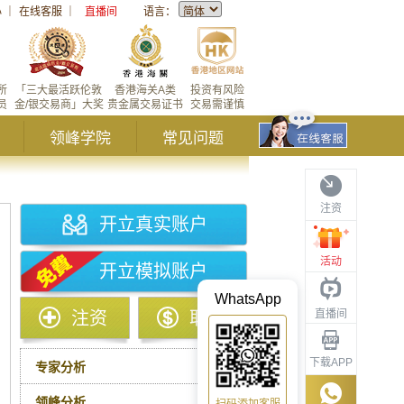
心
｜
在线客服
｜
直播间
语言：
所
「三大最活跃伦敦
香港海关A类
投资有风险
员
金/银交易商」大奖
贵金属交易证书
交易需谨慎
领峰学院
常见问题
注资
开立真实账户
活动
开立模拟账户
WhatsApp
直播间
注资
取款
下载APP
专家分析
领峰分析