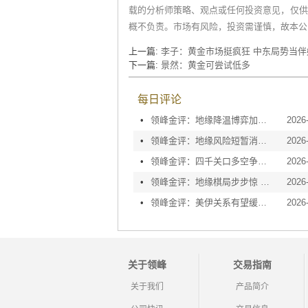
载的分析师策略、观点或任何投资意见，仅供
概不负责。市场有风险，投资需谨慎，故本公
上一篇:
李子：黄金市场挺疯狂 中东局势当伴
下一篇:
景然：黄金可尝试低多
每日评论
•
领峰金评：地缘降温博弈加剧 黄金等待议息指引
2026
•
领峰金评：地缘风险短暂消退 利率决议或定方向
2026
•
领峰金评：四千关口多空争夺 加息阴云笼罩金市
2026
•
领峰金评：地缘棋局步步惊 金价攀峰节节升
2026
•
领峰金评：美伊关系有望缓和 黄金趁势迅速反弹
2026
关于领峰
交易指南
关于我们
产品简介