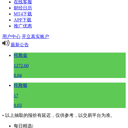
在线客服
财经日历
MT4下载
APP下载
推广优惠
用户中心
开立真实账户
最新公告
伦敦金
1272.60
0.04
伦敦银
17
0.03
• 以上抽取的报价有延迟，仅供参考，以交易平台为准。
每日精选
|