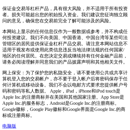
保证金交易等杠杆产品，具有很大风险，并不适用于所有投资
者。损失可能超出您的初始投入资金。我们建议您征询独立顾
问的意见，确保您在交易前完全了解可能涉及的风险。
本网站上显示的任何信息仅作为一般数据或参考，并不构成任
何投资建议。我们不向美国、中国香港、中国台湾等某些司法
管辖区的居民提供保证金杠杆产品交易。请注意本网站信息不
适用于视发布或使用此类信息违反当地法律法规的任何国家/
地区的任何居民。在您决定交易或继续持有任何金融产品前，
请务必阅读理解并同意我们的产品披露声明和其他相关文件。
网上保安：为了保护您的私隐安全，请不要使用公共或共享计
算机登入您的交易帐户，亦不要于登入帐户后将密码保存于任
何计算机或移动设备。我们不会以电邮方式要求您提供帐户号
码和密码等私人数据。 Apple，iPad，iPhone和iPod touch是
Apple Inc.的注册商标并在美国和其他国家注册。App Store是
Apple Inc.的服务标志，Android是Google Inc.的注册商标。
Google徽标，Google Play徽标和Google界面是Google Inc.的商
标或注册商标。
电脑版