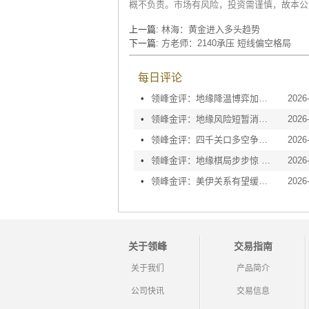
概不负责。市场有风险，投资需谨慎，故本公
上一篇:
林海：黄金进入多头趋势
下一篇:
方老师：2140承压 短线偏空格局
每日评论
•
领峰金评：地缘降温博弈加剧 黄金等待议息指引
2026
•
领峰金评：地缘风险短暂消退 利率决议或定方向
2026
•
领峰金评：四千关口多空争夺 加息阴云笼罩金市
2026
•
领峰金评：地缘棋局步步惊 金价攀峰节节升
2026
•
领峰金评：美伊关系有望缓和 黄金趁势迅速反弹
2026
关于领峰
交易指南
关于我们
产品简介
公司快讯
交易信息