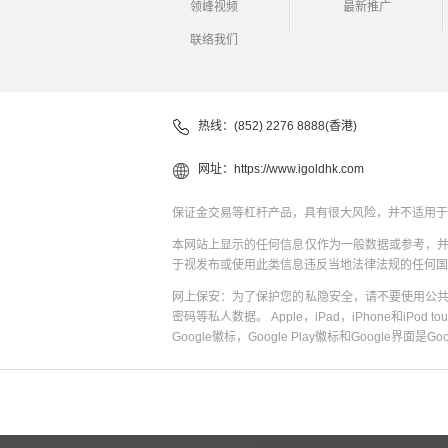
领峰视频
最新推广
联络我们
热线：(852) 2276 8888(香港)
网址：
https://www.igoldhk.com
保证金交易等杠杆产品，具有很大风险，并不适用于
本网站上显示的任何信息仅作为一般数据或参考，
于视发布或使用此类信息违反当地法律法规的任何国
网上保安：为了保护您的私隐安全，请不要使用公
密码等私人数据。 Apple，iPad，iPhone和iPod to
Google徽标，Google Play徽标和Google界面是G