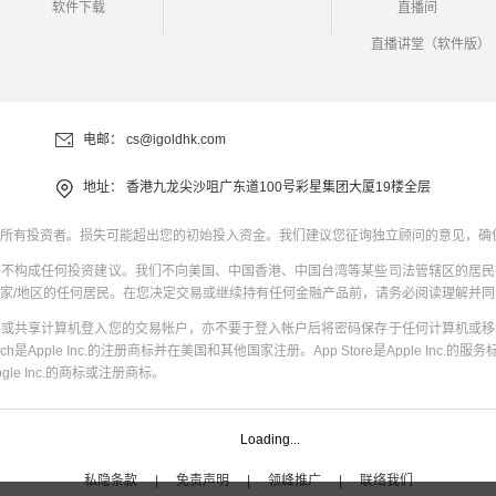
软件下载
直播间
直播讲堂（软件版）
电邮：
cs@igoldhk.com
地址：
香港九龙尖沙咀广东道100号彩星集团大厦19楼全层
所有投资者。损失可能超出您的初始投入资金。我们建议您征询独立顾问的意见，确
并不构成任何投资建议。我们不向美国、中国香港、中国台湾等某些司法管辖区的居民
家/地区的任何居民。在您决定交易或继续持有任何金融产品前，请务必阅读理解并
共或共享计算机登入您的交易帐户，亦不要于登入帐户后将密码保存于任何计算机或移
uch是Apple Inc.的注册商标并在美国和其他国家注册。App Store是Apple Inc.的服务标
oogle Inc.的商标或注册商标。
Loading...
私隐条款
|
免责声明
|
领峰推广
|
联络我们