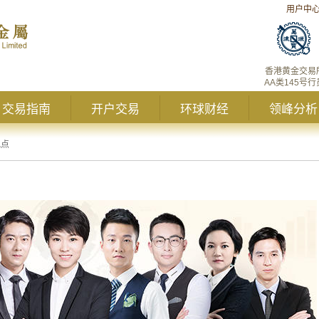
用户中
香港黄金交易
AA类145号行
交易指南
开户交易
环球财经
领峰分析
观点