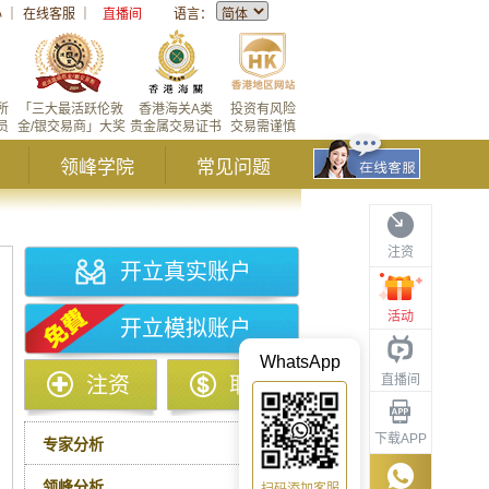
心
｜
在线客服
｜
直播间
语言：
所
「三大最活跃伦敦
香港海关A类
投资有风险
员
金/银交易商」大奖
贵金属交易证书
交易需谨慎
领峰学院
常见问题
注资
开立真实账户
活动
开立模拟账户
WhatsApp
直播间
注资
取款
下载APP
专家分析
领峰分析