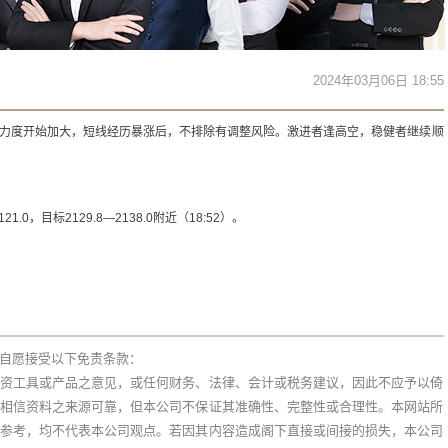
2024年03月06日 18:55
，回踩力度开始加大，短线经历暴涨后，不排除有调整风险。激进者逢高空，稳健者继续顺
1.0，目标2129.8—2138.0附近（18:52）。
。
自愿接受以下免责条款：
资工具或产品之意见，或任何财务、法律、会计或税务建议，因此不应予以倚
相信资料之来源可靠，但本公司不保证其准确性、完整性或合理性。本网站所
参考，均不代表本公司观点。若因其内容造成阁下直接或间接的损失，本公司