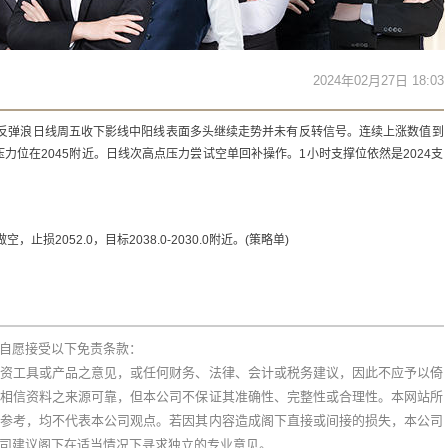
2024年02月27日 18:03
走反弹浪日线周五收下影线中阳线表面多头继续走势并未有反转信号。连续上涨数值到
压力位在2045附近。日线次高点压力尝试空单回补操作。1小时支撑位依然是2024支
，止损2052.0，目标2038.0-2030.0附近。(策略单)
自愿接受以下免责条款：
资工具或产品之意见，或任何财务、法律、会计或税务建议，因此不应予以倚
相信资料之来源可靠，但本公司不保证其准确性、完整性或合理性。本网站所
参考，均不代表本公司观点。若因其内容造成阁下直接或间接的损失，本公司
司建议阁下在适当情况下寻求独立的专业意见。