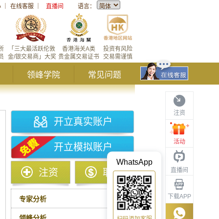
心
｜
在线客服
｜
直播间
语言：
所
「三大最活跃伦敦
香港海关A类
投资有风险
员
金/银交易商」大奖
贵金属交易证书
交易需谨慎
领峰学院
常见问题
注资
开立真实账户
活动
开立模拟账户
WhatsApp
直播间
注资
取款
下载APP
专家分析
领峰分析