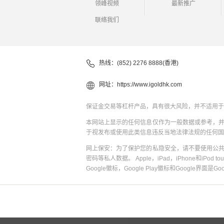
领峰视频
最新推广
联络我们
热线：(852) 2276 8888(香港)
网址：
https://www.igoldhk.com
保证金交易等杠杆产品，具有很大风险，并不适用于
本网站上显示的任何信息仅作为一般数据或参考，
于视发布或使用此类信息违反当地法律法规的任何国
网上保安：为了保护您的私隐安全，请不要使用公
密码等私人数据。 Apple，iPad，iPhone和iPod to
Google徽标，Google Play徽标和Google界面是G