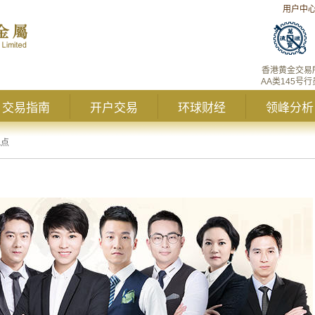
用户中
香港黄金交易
AA类145号行
交易指南
开户交易
环球财经
领峰分析
观点