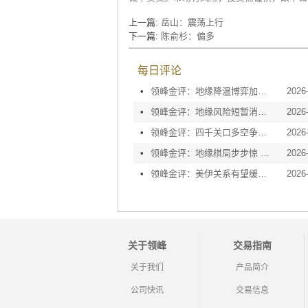
上一篇:
岳山：震荡上行
下一篇:
陈俞杉：偏多
每日评论
•
领峰金评：地缘降温博弈加剧 黄金等待议息指引
2026
•
领峰金评：地缘风险短暂消退 利率决议或定方向
2026
•
领峰金评：四千关口多空争夺 加息阴云笼罩金市
2026
•
领峰金评：地缘棋局步步惊 金价攀峰节节升
2026
•
领峰金评：美伊关系有望缓和 黄金趁势迅速反弹
2026
关于领峰
交易指南
关于我们
产品简介
公司快讯
交易信息