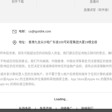
软件下载
直播间
直播讲堂（软件版）
电邮：
cs@igoldhk.com
地址：
香港九龙尖沙咀广东道100号彩星集团大厦19楼全层
所有投资者。损失可能超出您的初始投入资金。我们建议您征询独立顾问的意见，确
并不构成任何投资建议。我们不向美国、中国香港、中国台湾等某些司法管辖区的居民
家/地区的任何居民。在您决定交易或继续持有任何金融产品前，请务必阅读理解并
共或共享计算机登入您的交易帐户，亦不要于登入帐户后将密码保存于任何计算机或移
uch是Apple Inc.的注册商标并在美国和其他国家注册。App Store是Apple Inc.的服务标
oogle Inc.的商标或注册商标。
Loading...
私隐条款
|
免责声明
|
领峰推广
|
联络我们