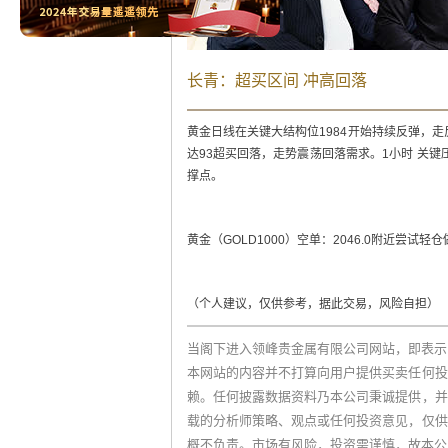
长青：超买区间 冲高回落
黄金日线在关键大结构位1984开始持续反弹，
达93超买回落，走势震荡回落需求。1小时 关键
撑点。
黄金（GOLD1000）空单：2046.0附近尝试轻仓做空
（个人建议，仅供参考，据此交易，风险自担）
当阁下进入领峰贵金属有限公司网站，即表示
本网站的内容并不打算向用户提供买卖任何投
赖。任何披露数据资料乃本公司秉诚提供，并
载的分析师策略、观点或任何投资意见，仅供
概不负责。市场有风险，投资需谨慎，故本公