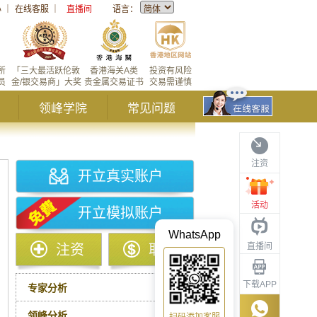
心
｜
在线客服
｜
直播间
语言：
所
「三大最活跃伦敦
香港海关A类
投资有风险
员
金/银交易商」大奖
贵金属交易证书
交易需谨慎
领峰学院
常见问题
注资
开立真实账户
活动
开立模拟账户
WhatsApp
直播间
注资
取款
下载APP
专家分析
领峰分析