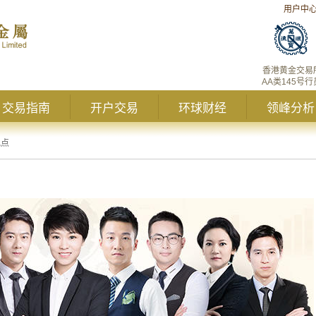
用户中
香港黄金交易
AA类145号行
交易指南
开户交易
环球财经
领峰分析
观点