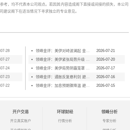
参考，均不代表本公司观点。若因其内容造成阁下直接或间接的损失，本公司
司建议阁下在适当情况下寻求独立的专业意见。
-07-28
•
领峰金评：美伊对峙波澜起 金价横盘等风起
2026-07-21
-07-27
•
领峰金评：美伊紧张局势升级 黄金险守4000关口
2026-07-20
-07-24
•
领峰金评：美伊局势阴霾笼罩 黄金再度失守4000
2026-07-17
-07-23
•
领峰金评：通胀反复悬利剑 避险买盘撑金价
2026-07-16
-07-22
•
领峰金评：加息预期骤降温 避险情绪渐升温
2026-07-15
开户交易
环球财经
领峰分析
开立真实账户
行情分析
专家分析