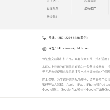
公司快讯
交易信息
领峰视频
最新推广
联络我们
热线：(852) 2276 8888(香港)
网址：
https://www.igoldhk.com
保证金交易等杠杆产品，具有很大风险，并不适用于
本网站上显示的任何信息仅作为一般数据或参考，
于视发布或使用此类信息违反当地法律法规的任何国
网上保安：为了保护您的私隐安全，请不要使用公
密码等私人数据。 Apple，iPad，iPhone和iPod to
Google徽标，Google Play徽标和Google界面是G