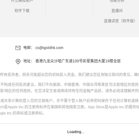
开立模拟账户
领峰分析
软件下载
直播间
直播讲堂（软件版）
电邮：
cs@igoldhk.com
地址：
香港九龙尖沙咀广东道100号彩星集团大厦19楼全层
所有投资者。损失可能超出您的初始投入资金。我们建议您征询独立顾问的意见，确
并不构成任何投资建议。我们不向美国、中国香港、中国台湾等某些司法管辖区的居民
家/地区的任何居民。在您决定交易或继续持有任何金融产品前，请务必阅读理解并
共或共享计算机登入您的交易帐户，亦不要于登入帐户后将密码保存于任何计算机或移
uch是Apple Inc.的注册商标并在美国和其他国家注册。App Store是Apple Inc.的服务标
oogle Inc.的商标或注册商标。
Loading...