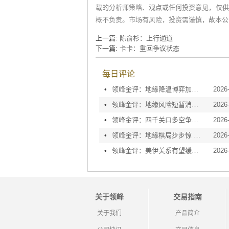
载的分析师策略、观点或任何投资意见，仅供
概不负责。市场有风险，投资需谨慎，故本公
上一篇:
陈俞杉：上行通道
下一篇:
卡卡：重回争议状态
每日评论
•
领峰金评：地缘降温博弈加剧 黄金等待议息指引
2026
•
领峰金评：地缘风险短暂消退 利率决议或定方向
2026
•
领峰金评：四千关口多空争夺 加息阴云笼罩金市
2026
•
领峰金评：地缘棋局步步惊 金价攀峰节节升
2026
•
领峰金评：美伊关系有望缓和 黄金趁势迅速反弹
2026
关于领峰
交易指南
关于我们
产品简介