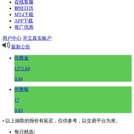
在线客服
财经日历
MT4下载
APP下载
推广优惠
用户中心
开立真实账户
最新公告
伦敦金
1272.60
0.04
伦敦银
17
0.03
• 以上抽取的报价有延迟，仅供参考，以交易平台为准。
每日精选
|