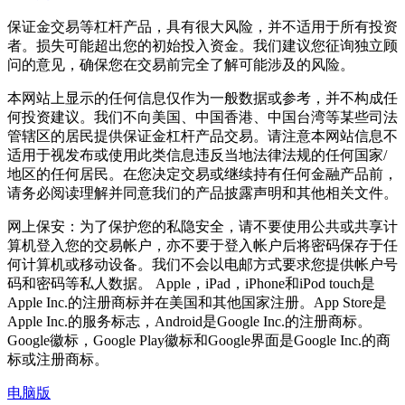
保证金交易等杠杆产品，具有很大风险，并不适用于所有投资
者。损失可能超出您的初始投入资金。我们建议您征询独立顾
问的意见，确保您在交易前完全了解可能涉及的风险。
本网站上显示的任何信息仅作为一般数据或参考，并不构成任
何投资建议。我们不向美国、中国香港、中国台湾等某些司法
管辖区的居民提供保证金杠杆产品交易。请注意本网站信息不
适用于视发布或使用此类信息违反当地法律法规的任何国家/
地区的任何居民。在您决定交易或继续持有任何金融产品前，
请务必阅读理解并同意我们的产品披露声明和其他相关文件。
网上保安：为了保护您的私隐安全，请不要使用公共或共享计
算机登入您的交易帐户，亦不要于登入帐户后将密码保存于任
何计算机或移动设备。我们不会以电邮方式要求您提供帐户号
码和密码等私人数据。 Apple，iPad，iPhone和iPod touch是
Apple Inc.的注册商标并在美国和其他国家注册。App Store是
Apple Inc.的服务标志，Android是Google Inc.的注册商标。
Google徽标，Google Play徽标和Google界面是Google Inc.的商
标或注册商标。
电脑版