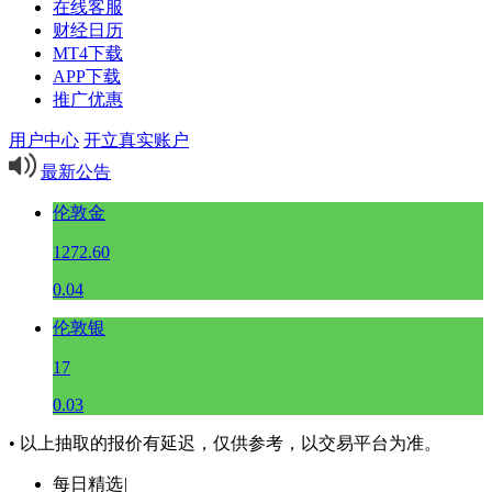
在线客服
财经日历
MT4下载
APP下载
推广优惠
用户中心
开立真实账户
最新公告
伦敦金
1272.60
0.04
伦敦银
17
0.03
• 以上抽取的报价有延迟，仅供参考，以交易平台为准。
每日精选
|