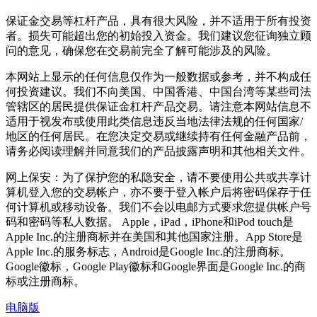
保证金交易等杠杆产品，具有很大风险，并不适用于所有投资
者。损失可能超出您的初始投入资金。我们建议您征询独立顾
问的意见，确保您在交易前完全了解可能涉及的风险。
本网站上显示的任何信息仅作为一般数据或参考，并不构成任
何投资建议。我们不向美国、中国香港、中国台湾等某些司法
管辖区的居民提供保证金杠杆产品交易。请注意本网站信息不
适用于视发布或使用此类信息违反当地法律法规的任何国家/
地区的任何居民。在您决定交易或继续持有任何金融产品前，
请务必阅读理解并同意我们的产品披露声明和其他相关文件。
网上保安：为了保护您的私隐安全，请不要使用公共或共享计
算机登入您的交易帐户，亦不要于登入帐户后将密码保存于任
何计算机或移动设备。我们不会以电邮方式要求您提供帐户号
码和密码等私人数据。 Apple，iPad，iPhone和iPod touch是
Apple Inc.的注册商标并在美国和其他国家注册。App Store是
Apple Inc.的服务标志，Android是Google Inc.的注册商标。
Google徽标，Google Play徽标和Google界面是Google Inc.的商
标或注册商标。
电脑版